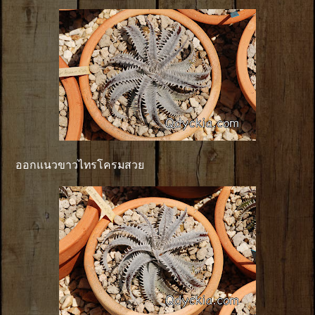
ออกแนวขาวไทรโครมสวย