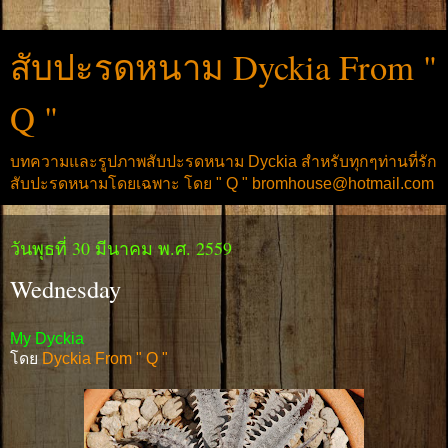
สับปะรดหนาม Dyckia From "
Q "
บทความและรูปภาพสับปะรดหนาม Dyckia สำหรับทุกๆท่านที่รัก
สับปะรดหนามโดยเฉพาะ โดย " Q " bromhouse@hotmail.com
วันพุธที่ 30 มีนาคม พ.ศ. 2559
Wednesday
My Dyckia
โดย
Dyckia From " Q "