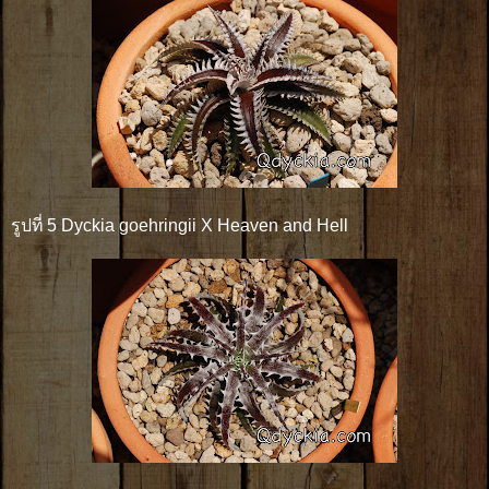
รูปที่ 5 Dyckia goehringii X Heaven and Hell