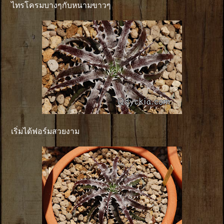
ไทรโครมบางๆกับหนามขาวๆ
เริ่มได้ฟอร์มสวยงาม