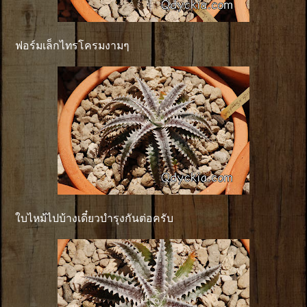
ฟอร์มเล็กไทรโครมงามๆ
ใบไหม้ไปบ้างเดี๋ยวบำรุงกันต่อครับ