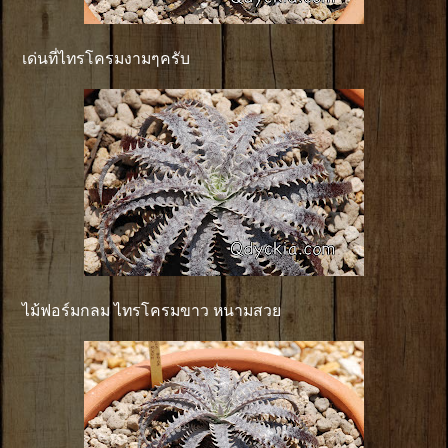
เด่นที่ไทรโครมงามๆครับ
ไม้ฟอร์มกลม ไทรโครมขาว หนามสวย