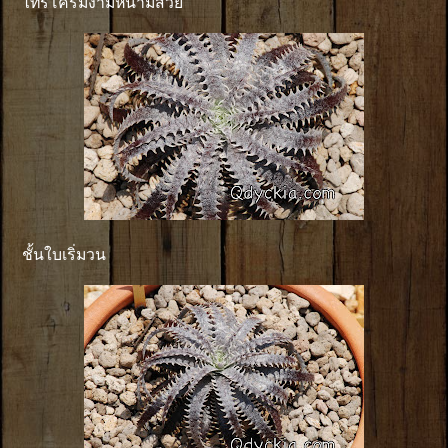
ไทรโครมงามหนามสวย
ชั้นใบเริ่มวน