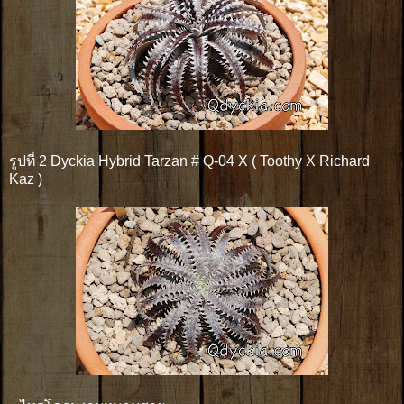
รูปที่ 2 Dyckia Hybrid Tarzan # Q-04 X ( Toothy X Richard
Kaz )