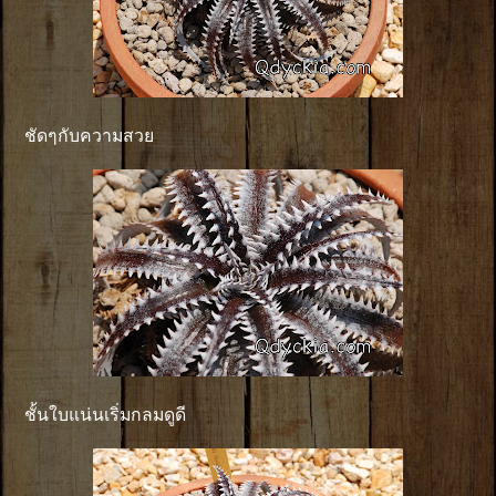
ชัดๆกับความสวย
ชั้นใบแน่นเริ่มกลมดูดี