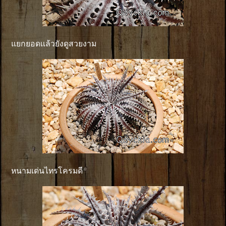
แยกยอดเเล้วยังดูสวยงาม
หนามเด่นไทรโครมดี