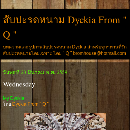
สับปะรดหนาม Dyckia From "
Q "
บทความและรูปภาพสับปะรดหนาม Dyckia สำหรับทุกๆท่านที่รัก
สับปะรดหนามโดยเฉพาะ โดย " Q " bromhouse@hotmail.com
วันพุธที่ 23 มีนาคม พ.ศ. 2559
Wednesday
My Dyckia
โดย
Dyckia From " Q "