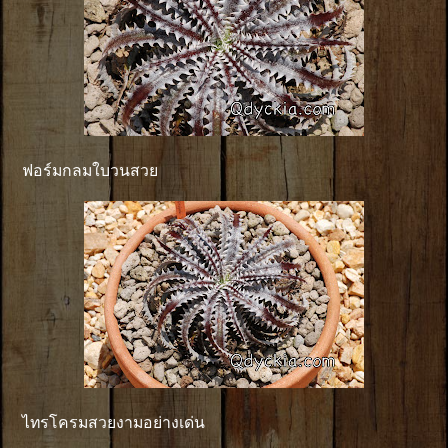
ฟอร์มกลมใบวนสวย
ไทรโครมสวยงามอย่างเด่น