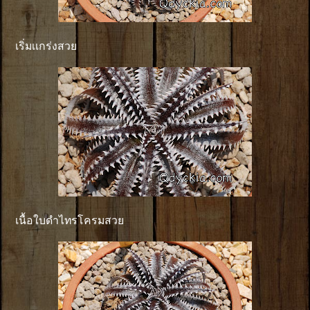
เริ่มเเกร่งสวย
เนื้อใบดำไทรโครมสวย