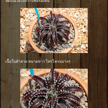
จัดเป็นไม้ใบกว้างฟอร์มเด่น
เนื้อใบดำสวย หนามขาว ไทรโครมบางๆ