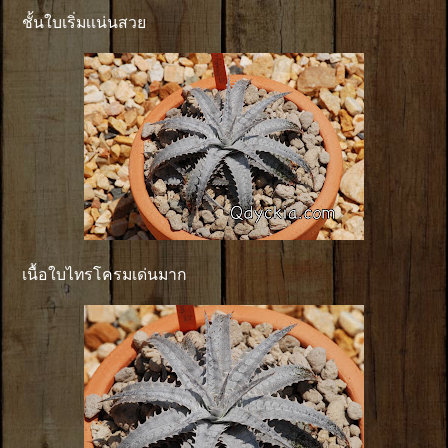
ชั้นใบเริ่มเเน่นสวย
เนื้อใบไทรโครมเด่นมาก