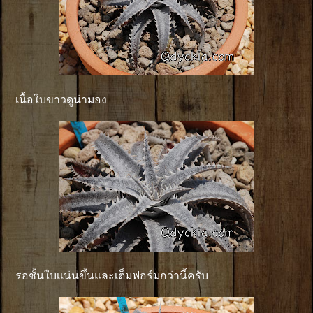
เนื้อใบขาวดูน่ามอง
รอชั้นใบเเน่นขึ้นและเต็มฟอร์มกว่านี้ครับ