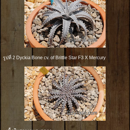
รูปที่ 2 Dyckia Bone cv. of Brittle Star F3 X Mercury