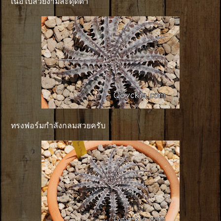
เนื้อใบสวยงามสะดุดตา
ทรงฟอร์มกำลังกลมสวยครับ