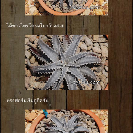
ไม้ขาวไทรโครมใบกว้างสวย
ทรงฟอร์มเริ่มดูดีครับ