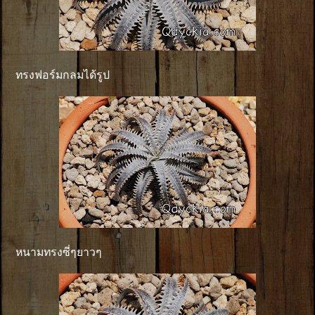
ทรงฟอร์มกลมได้รูป
หนามทรงซี่ๆยาวๆ