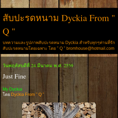
สับปะรดหนาม Dyckia From "
Q "
บทความและรูปภาพสับปะรดหนาม Dyckia สำหรับทุกๆท่านที่รัก
สับปะรดหนามโดยเฉพาะ โดย " Q " bromhouse@hotmail.com
วันพฤหัสบดีที่ 24 มีนาคม พ.ศ. 2559
Just Fine
My Dyckia
โดย
Dyckia From " Q "