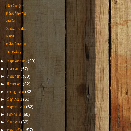
เช้าวันศุกร์
หลังเลิกงาน
สดใส
Sabai sabai
Next
หลังเลิกงาน
Tuesday
►
พฤศจิกายน
(60)
►
ตุลาคม
(67)
►
กันยายน
(60)
►
สิงหาคม
(62)
►
กรกฎาคม
(62)
►
มิถุนายน
(60)
►
พฤษภาคม
(62)
►
เมษายน
(60)
►
มีนาคม
(62)
►
กุมภาพันธ์
(57)