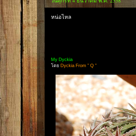
วันศุกร์ที่ 4 ธันวาคม พ.ศ. 2558
หน่อไหล
My Dyckia
โดย
Dyckia From " Q "