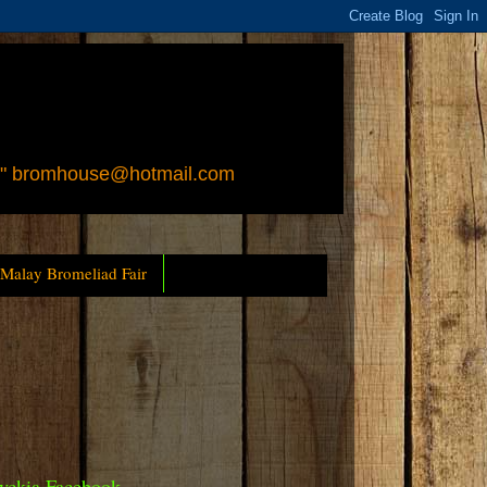
 " bromhouse@hotmail.com
 Malay Bromeliad Fair
yckia Facebook