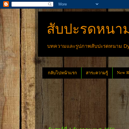
สับปะรดหนาม
บทความและรูปภาพสับปะรดหนาม Dyck
New Re
กลับไปหน้าแรก
สาระความรู้