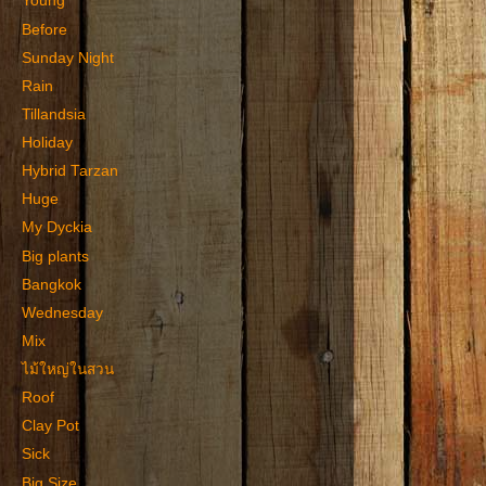
Young
Before
Sunday Night
Rain
Tillandsia
Holiday
Hybrid Tarzan
Huge
My Dyckia
Big plants
Bangkok
Wednesday
Mix
ไม้ใหญ่ในสวน
Roof
Clay Pot
Sick
Big Size