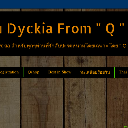
 Dyckia From " Q "
ia สำหรับทุกๆท่านที่รักสับปะรดหนามโดยเฉพาะ โดย " Q
gistration
Qshop
Best in Show
Thai
ทะเลน้อยร้อยรัน
D