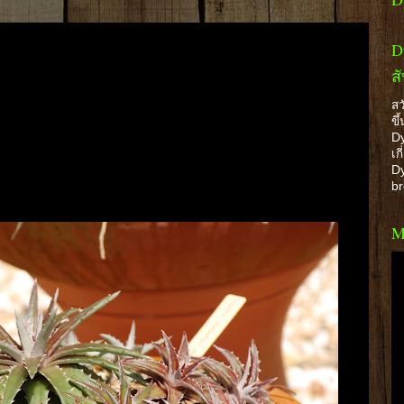
D
ส
สว
ขึ
Dy
เก
Dy
b
M