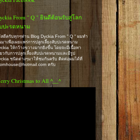
yckia From " Q " ยินดีต้อนรับสู่โลก
ับปะรดหนาม
ัสดีครับทุกๆท่าน Blog Dyckia From " Q " ผมทำ
้นมาเพื่อเผยแพร่การปลูกเลี้ยงสับปะรดหนาม
ckia ให้กว้างขวางมากยิ่งขึ้น โดยจะมีเนื้อหา
ี่ยวกับการปลูกเลี้ยงสับปะรดหนามและมีรูป
ckia ชนิดต่างๆมาให้ชมกันครับ ติดต่อผมได้ที่
romhouse@hotmail.com ครับ
erry Christmas to All ^__^