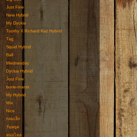
Just Fine
New Hybrid
My Dyckia
Toothy X Richard Kaz Hybrid
Tag
Squid Hybrid
Ball
Wednesday
Dyckia Hybrid
Just Fine
burle-marxii
My Hybrid
Mix
Nice
กลมเล็ก
วันหยุด
หน่อไหล