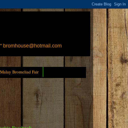
 " bromhouse@hotmail.com
 Malay Bromeliad Fair
yckia Facebook