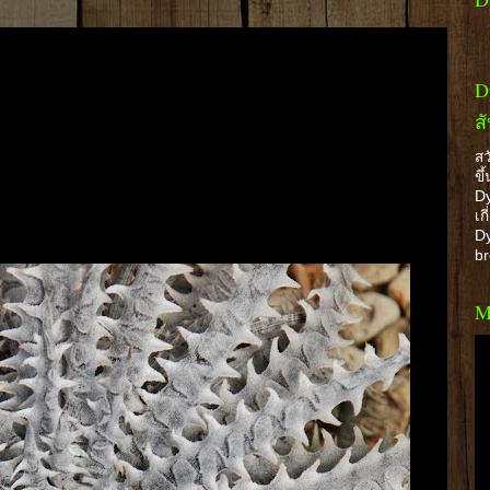
D
ส
สว
ขึ
Dy
เก
Dy
b
M