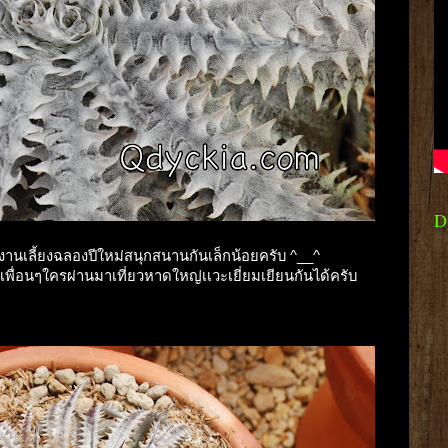
D
นมีงานเลี้ยงฉลองปีใหม่สนุกสนานกันเล็กน้อยครับ ^__^
 เพื่อนๆใครผ่านมาเที่ยวหาดใหญ่เเวะเยี่ยมเยียนกันได้ครับ