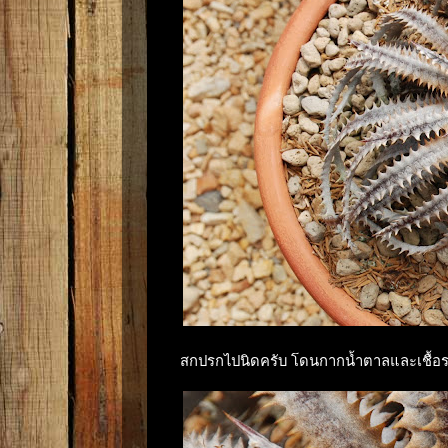
สกปรกไปนิดครับ โดนกากน้ำตาลและเชื้อร