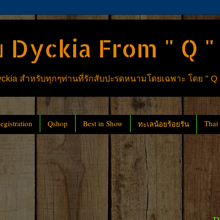
 Dyckia From " Q "
ia สำหรับทุกๆท่านที่รักสับปะรดหนามโดยเฉพาะ โดย " Q
gistration
Qshop
Best in Show
Thai
ทะเลน้อยร้อยรัน
D