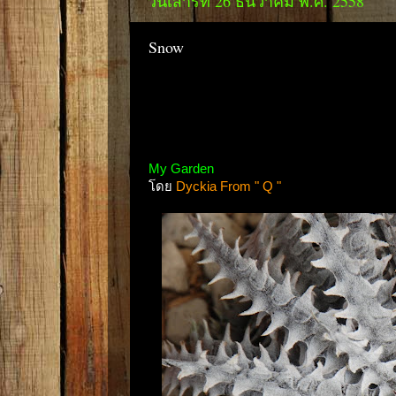
วันเสาร์ที่ 26 ธันวาคม พ.ศ. 2558
Snow
My Garden
โดย
Dyckia From " Q "