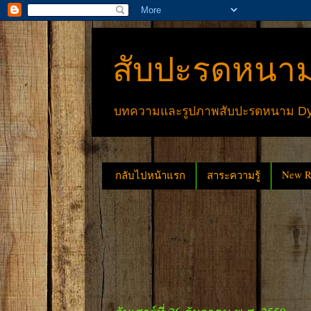
สับปะรดหนาม
บทความและรูปภาพสับปะรดหนาม Dyck
New Re
กลับไปหน้าแรก
สาระความรู้