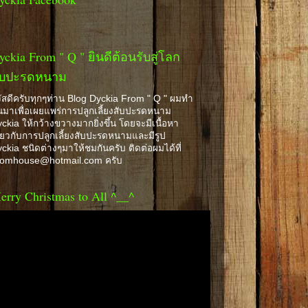
yckia From " Q " ยินดีต้อนรับสู่โลก
ับปะรดหนาม
ัสดีครับทุกๆท่าน Blog Dyckia From " Q " ผมทำ
้นมาเพื่อเผยแพร่การปลูกเลี้ยงสับปะรดหนาม
ckia ให้กว้างขวางมากยิ่งขึ้น โดยจะมีเนื้อหา
ี่ยวกับการปลูกเลี้ยงสับปะรดหนามและมีรูป
ckia ชนิดต่างๆมาให้ชมกันครับ ติดต่อผมได้ที่
romhouse@hotmail.com ครับ
erry Christmas to All ^__^