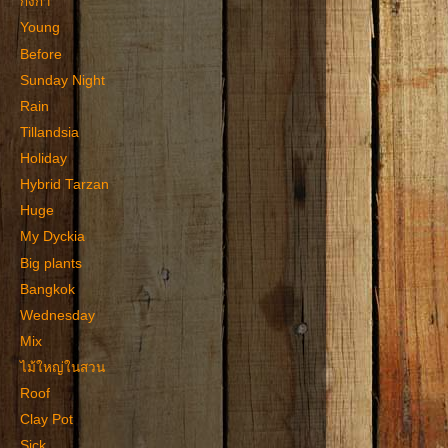
กิ่งก่า
Young
Before
Sunday Night
Rain
Tillandsia
Holiday
Hybrid Tarzan
Huge
My Dyckia
Big plants
Bangkok
Wednesday
Mix
ไม้ใหญ่ในสวน
Roof
Clay Pot
Sick