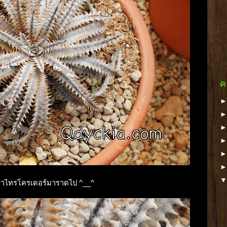
ค
าไทรโครเดอร์มาราดไป ^__^