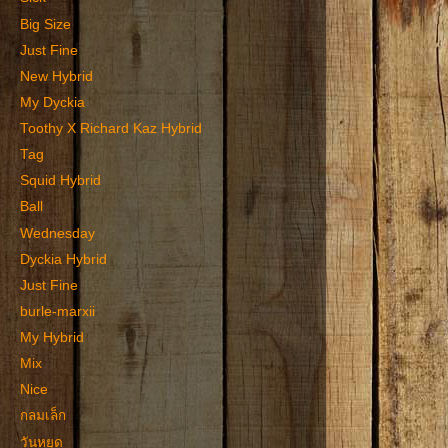
Big Size
Just Fine
New Hybrid
My Dyckia
Toothy X Richard Kaz Hybrid
Tag
Squid Hybrid
Ball
Wednesday
Dyckia Hybrid
Just Fine
burle-marxii
My Hybrid
Mix
Nice
กลมเล็ก
วันหยุด