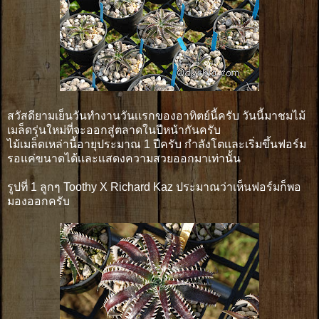
สวัสดียามเย็นวันทำงานวันเเรกของอาทิตย์นี้ครับ วันนี้มาชมไม้
เมล็ดรุ่นใหม่ที่จะออกสู่ตลาดในปีหน้ากันครับ
ไม้เมล็ดเหล่านี้อายุประมาณ 1 ปีครับ กำลังโตเเละเริ่มขึ้นฟอร์ม
รอแค่ขนาดได้เเละเเสดงความสวยออกมาเท่านั้น
รูปที่ 1 ลูกๆ Toothy X Richard Kaz ประมาณว่าเห็นฟอร์มก็พอ
มองออกครับ