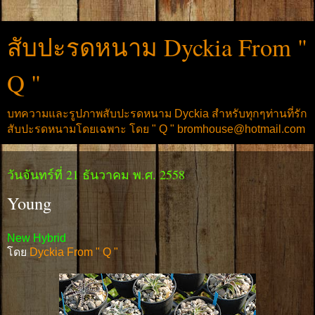
สับปะรดหนาม Dyckia From "
Q "
บทความและรูปภาพสับปะรดหนาม Dyckia สำหรับทุกๆท่านที่รัก
สับปะรดหนามโดยเฉพาะ โดย " Q " bromhouse@hotmail.com
วันจันทร์ที่ 21 ธันวาคม พ.ศ. 2558
Young
New Hybrid
โดย
Dyckia From " Q "