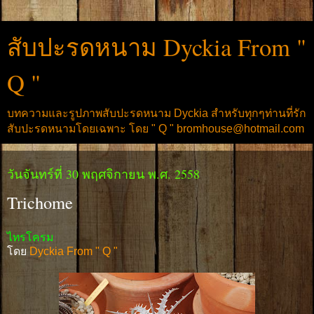
สับปะรดหนาม Dyckia From "
Q "
บทความและรูปภาพสับปะรดหนาม Dyckia สำหรับทุกๆท่านที่รัก
สับปะรดหนามโดยเฉพาะ โดย " Q " bromhouse@hotmail.com
วันจันทร์ที่ 30 พฤศจิกายน พ.ศ. 2558
Trichome
ไทรโครม
โดย
Dyckia From " Q "