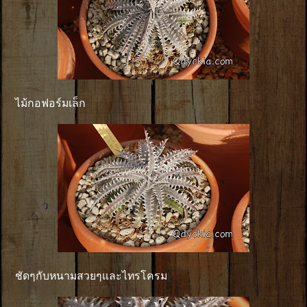
ไม้กอฟอร์มเล็ก
ชัดๆกับหนามสวยๆและไทรโครม