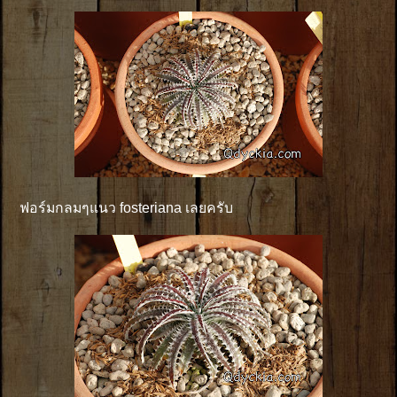
ฟอร์มกลมๆแนว fosteriana เลยครับ