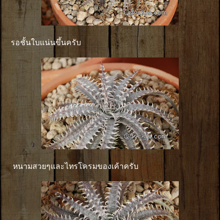
รอชั้นใบแน่นขึ้นครับ
หนามสวยๆและไทรโครมของเค้าครับ