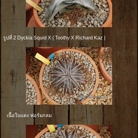
รูปที่ 2 Dyckia Squid X ( Toothy X Richard Kaz )
เนื้อใบแดง ฟอร์มกลม