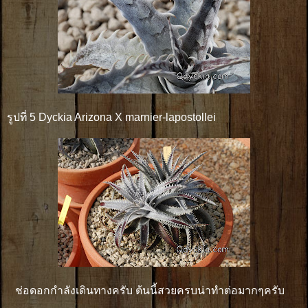
รูปที่ 5 Dyckia Arizona X marnier-lapostollei
ช่อดอกกำลังเดินทางครับ ต้นนี้สวยครบน่าทำต่อมากๆครับ