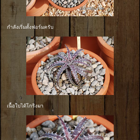
กำลังเริ่มตั้งฟอร์มครับ
เนื้อใบได้โกริงมา