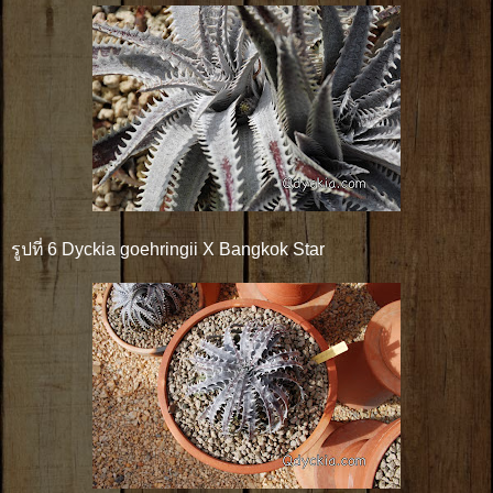
รูปที่ 6 Dyckia goehringii X Bangkok Star