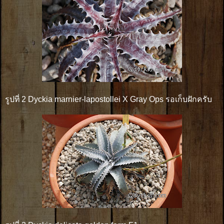
รูปที่ 2 Dyckia marnier-lapostollei X Gray Ops รอเก็บฝักครับ