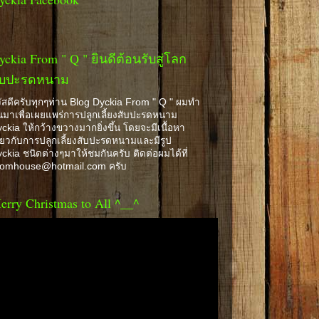
yckia From " Q " ยินดีต้อนรับสู่โลก
ับปะรดหนาม
ัสดีครับทุกๆท่าน Blog Dyckia From " Q " ผมทำ
้นมาเพื่อเผยแพร่การปลูกเลี้ยงสับปะรดหนาม
ckia ให้กว้างขวางมากยิ่งขึ้น โดยจะมีเนื้อหา
ี่ยวกับการปลูกเลี้ยงสับปะรดหนามและมีรูป
ckia ชนิดต่างๆมาให้ชมกันครับ ติดต่อผมได้ที่
romhouse@hotmail.com ครับ
erry Christmas to All ^__^