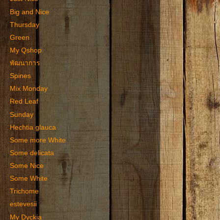
Big and Nice
Thursday
Green
My Qshop
พัฒนาการ
Spines
Mix Monday
Red Leaf
Sunday
Hechtia glauca
Some more White
Some delicata
Some Nice
Some White
Trichome
estevesii
My Dyckia