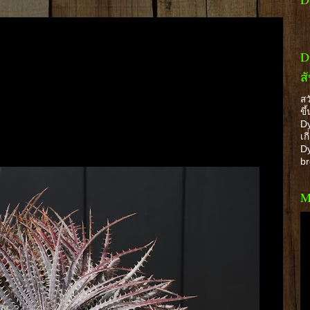
D
ส
สว
ขึ
Dy
เก
Dy
b
M