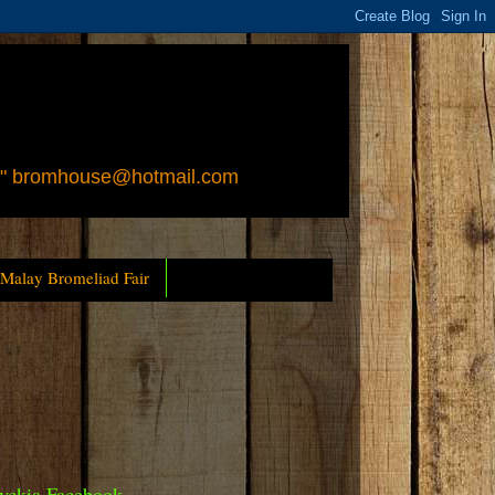
 " bromhouse@hotmail.com
 Malay Bromeliad Fair
yckia Facebook