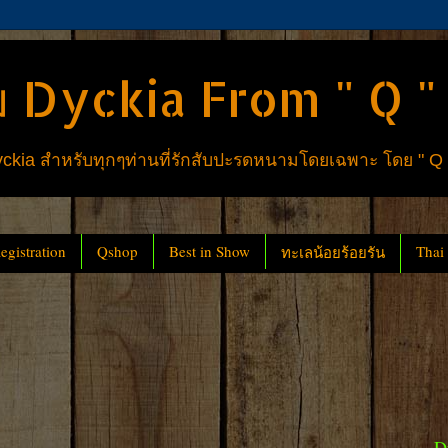
 Dyckia From " Q "
ia สำหรับทุกๆท่านที่รักสับปะรดหนามโดยเฉพาะ โดย " Q
gistration
Qshop
Best in Show
Thai
ทะเลน้อยร้อยรัน
D