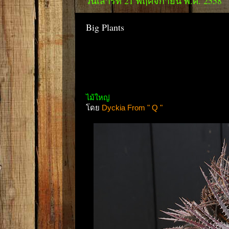
วันเสาร์ที่ 21 พฤศจิกายน พ.ศ. 2558
Big Plants
ไม้ใหญ่
โดย
Dyckia From " Q "