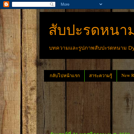
สับปะรดหนาม
บทความและรูปภาพสับปะรดหนาม Dyck
New Re
กลับไปหน้าแรก
สาระความรู้