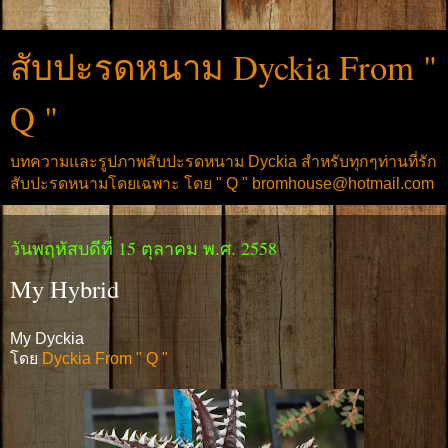
สับปะรดหนาม Dyckia From "
Q "
บทความและรูปภาพสับปะรดหนาม Dyckia สำหรับทุกๆท่านที่รัก
สับปะรดหนามโดยเฉพาะ โดย " Q " bromhouse@hotmail.com
วันพฤหัสบดีที่ 15 ตุลาคม พ.ศ. 2558
My Hybrid
My Dyckia
โดย
Dyckia From " Q "