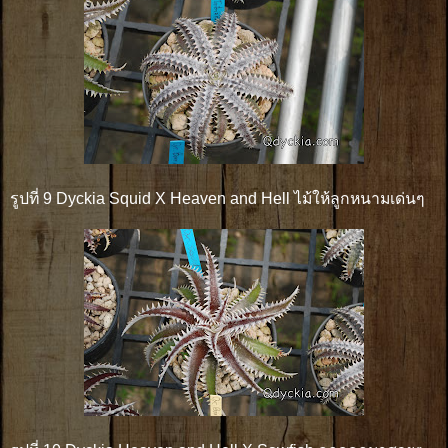
รูปที่ 9 Dyckia Squid X Heaven and Hell ไม้ให้ลูกหนามเด่นๆ