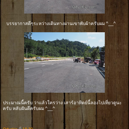
บรรยากาสดีๆระหว่างเดินทางผ่านเขาพับผ้าครับผม ^__^
ประมาณนี้ครับ ว่าแล้วใครว่าง เสาร์อาทิตย์นี้ลองไปเที่ยวดูนะ
ครับ หลับฝันดีครับผม ^__^
Qdyckia
ที่
18:30