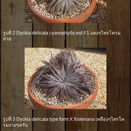
รูปที่ 2 Dyckia delicata cyanophylla red F1 แดงๆไทรโครม
สวย
รูปที่ 3 Dyckia delicata type form X fosteriana เหลืองๆไทรโค
รมงามๆครับ