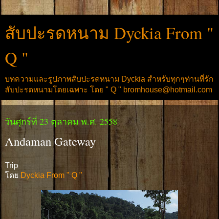
สับปะรดหนาม Dyckia From "
Q "
บทความและรูปภาพสับปะรดหนาม Dyckia สำหรับทุกๆท่านที่รัก
สับปะรดหนามโดยเฉพาะ โดย " Q " bromhouse@hotmail.com
วันศุกร์ที่ 23 ตุลาคม พ.ศ. 2558
Andaman Gateway
Trip
โดย
Dyckia From " Q "