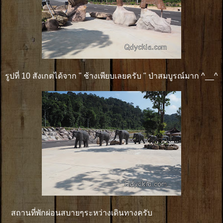
รูปที่ 10 สังเกตได้จาก " ช้างเพียบเลยครับ " ป่าสมบูรณ์มาก ^__^
สถานที่พักผ่อนสบายๆระหว่างเดินทางครับ