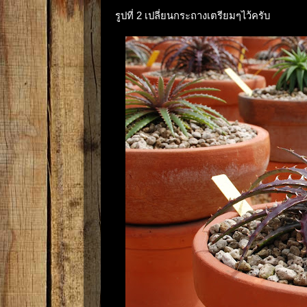
รูปที่ 2 เปลี่ยนกระถางเตรียมๆไว้ครับ