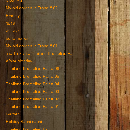
Clear # 2
My old garden in Trang # 02
Healthy
วัยรุ่น
สาวสวย
burle-marxii
My old garden in Trang # 01
รวม Link งาน Thailand Bromeliad Fair
White Monday
Thailand Bromeliad Fair # 06
Thailand Bromeliad Fair # 05
Thailand Bromeliad Fair # 04
Thailand Bromeliad Fair # 03
Thailand Bromeliad Fair # 02
Thailand Bromeliad Fair # 01
Garden
Holiday Sabai sabai
Thailand Bromeliad Fair