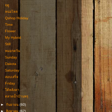
ฤดู
หน่อไหล
Qshop Holiday
Time
Flower
My Hybrid
Still
หมอกควัน
Sunday
Dakota
Saturday
สอบเสร็จ
Friday
ใต้หลังคา
ตลาดน้ำบ้านพรุ
►
กันยายน
(60)
►
สิงหาคม
(62)