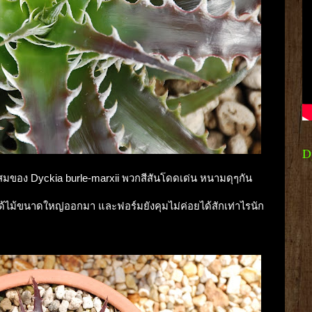
D
กผสมของ Dyckia burle-marxii พวกสีสันโดดเด่น หนามดุๆกัน
ด้ไม้ขนาดใหญ่ออกมา และฟอร์มยังคุมไม่ค่อยได้สักเท่าไรนัก