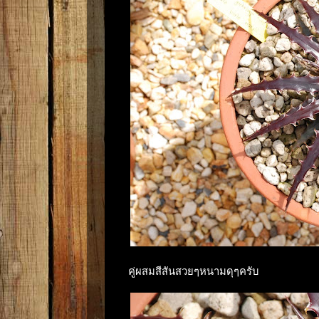
คู่ผสมสีสันสวยๆหนามดุๆครับ