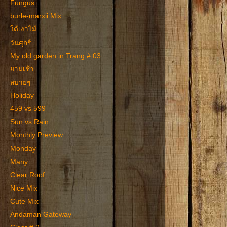
Fungus
burle-marxii Mix
ใต้เงาไม้
วันศุกร์
My old garden in Trang # 03
ยามเช้า
สบายๆ
Holiday
459 vs 599
Sun vs Rain
Monthly Preview
Monday
Many
Clear Roof
Nice Mix
Cute Mix
Andaman Gateway