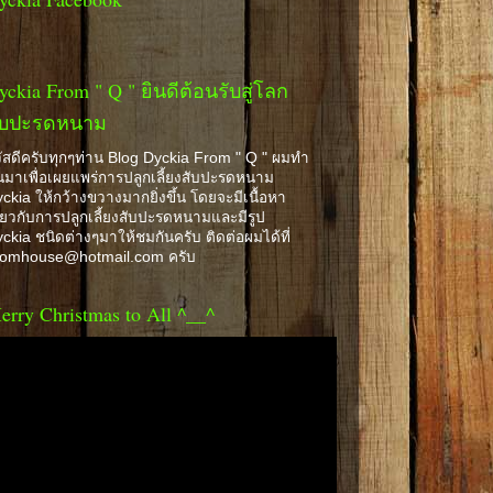
yckia From " Q " ยินดีต้อนรับสู่โลก
ับปะรดหนาม
ัสดีครับทุกๆท่าน Blog Dyckia From " Q " ผมทำ
้นมาเพื่อเผยแพร่การปลูกเลี้ยงสับปะรดหนาม
ckia ให้กว้างขวางมากยิ่งขึ้น โดยจะมีเนื้อหา
ี่ยวกับการปลูกเลี้ยงสับปะรดหนามและมีรูป
ckia ชนิดต่างๆมาให้ชมกันครับ ติดต่อผมได้ที่
romhouse@hotmail.com ครับ
erry Christmas to All ^__^