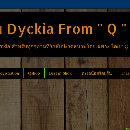
 Dyckia From " Q "
ia สำหรับทุกๆท่านที่รักสับปะรดหนามโดยเฉพาะ โดย " Q
gistration
Qshop
Best in Show
Thai
ทะเลน้อยร้อยรัน
D