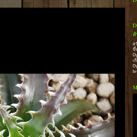
D
ส
สว
ขึ
Dy
เก
Dy
b
M