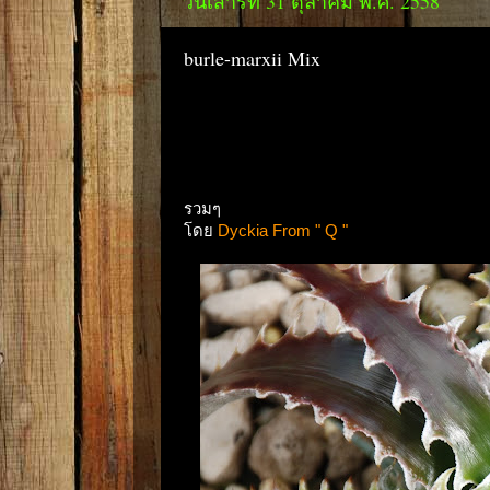
วันเสาร์ที่ 31 ตุลาคม พ.ศ. 2558
burle-marxii Mix
รวมๆ
โดย
Dyckia From " Q "