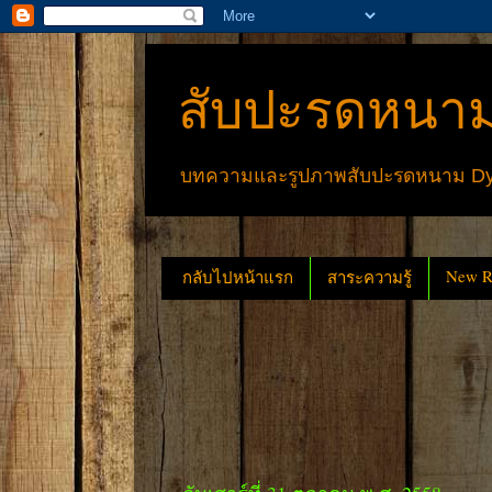
สับปะรดหนาม
บทความและรูปภาพสับปะรดหนาม Dyck
New Re
กลับไปหน้าแรก
สาระความรู้