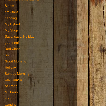
Bloom
brevifolia
hebdingii
My Hybrid
My Shop
Sabai sabai Holiday
goehringii
Red Clone
Ship
Good Morning
Holiday
Sunday Morning
แมงกระพรุน
At Trang
Mulberry
Fog
แตกต่าง