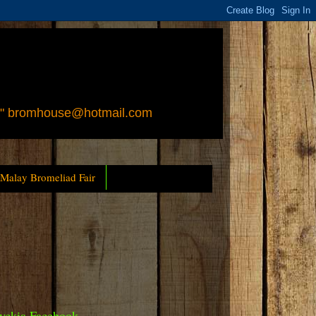
 " bromhouse@hotmail.com
 Malay Bromeliad Fair
yckia Facebook