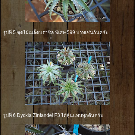
รูปที่ 5 ชุดไม้เมล็ดบราซิล พิเศษ 599 บาทเช่นกันครับ
รูปที่ 6 Dyckia Zinfandel F3 ได้ลุ้นแทบทุกต้นครับ