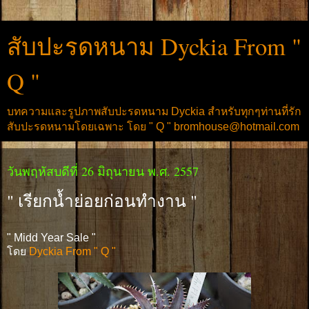
สับปะรดหนาม Dyckia From "
Q "
บทความและรูปภาพสับปะรดหนาม Dyckia สำหรับทุกๆท่านที่รัก
สับปะรดหนามโดยเฉพาะ โดย " Q " bromhouse@hotmail.com
วันพฤหัสบดีที่ 26 มิถุนายน พ.ศ. 2557
" เรียกน้ำย่อยก่อนทำงาน "
" Midd Year Sale "
โดย
Dyckia From " Q "