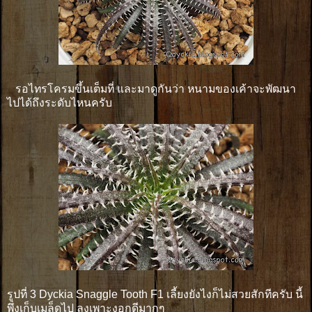
รอไทรโครมขึ้นเต็มที่ และมาดูกันว่า หนามของเค้าจะพัฒนา
ไปได้ถึงระดับไหนครับ
รูปที่ 3 Dyckia Snaggle Tooth F1 เลี้ยงยังไงก็ไม่สวยสักทีครับ นี้
พึ่งเก็บเมล็ดไป ลงเพาะงอกดีมากๆ