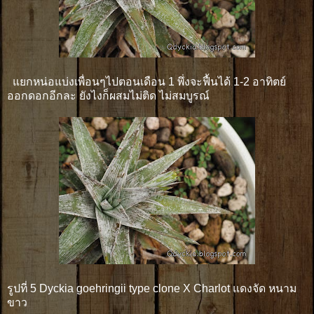
แยกหน่อแบ่งเพื่อนๆไปตอนเดือน 1 พึ่งจะฟื้นได้ 1-2 อาทิตย์
ออกดอกอีกละ ยังไงก็ผสมไม่ติด ไม่สมบูรณ์
รูปที่ 5 Dyckia goehringii type clone X Charlot แดงจัด หนาม
ขาว