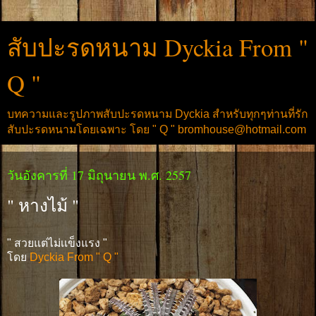
สับปะรดหนาม Dyckia From "
Q "
บทความและรูปภาพสับปะรดหนาม Dyckia สำหรับทุกๆท่านที่รัก
สับปะรดหนามโดยเฉพาะ โดย " Q " bromhouse@hotmail.com
วันอังคารที่ 17 มิถุนายน พ.ศ. 2557
" หางไม้ "
" สวยแต่ไม่เเข็งแรง "
โดย
Dyckia From " Q "