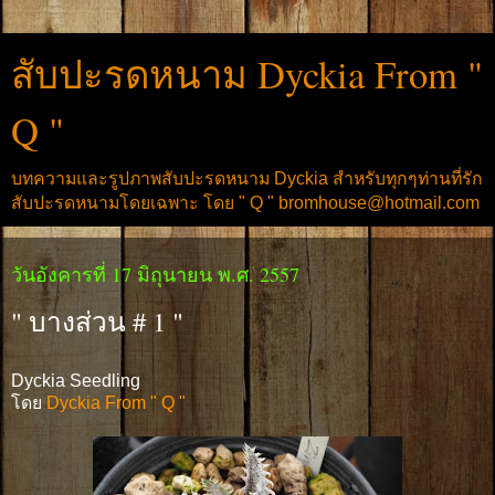
สับปะรดหนาม Dyckia From "
Q "
บทความและรูปภาพสับปะรดหนาม Dyckia สำหรับทุกๆท่านที่รัก
สับปะรดหนามโดยเฉพาะ โดย " Q " bromhouse@hotmail.com
วันอังคารที่ 17 มิถุนายน พ.ศ. 2557
" บางส่วน # 1 "
Dyckia Seedling
โดย
Dyckia From " Q "