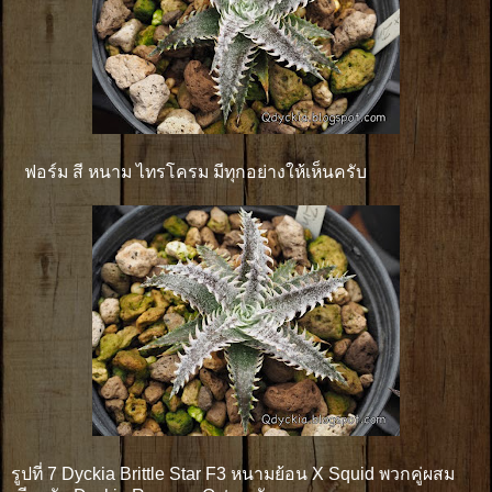
ฟอร์ม สี หนาม ไทรโครม มีทุกอย่างให้เห็นครับ
รูปที่ 7 Dyckia Brittle Star F3 หนามย้อน X Squid พวกคู่ผสม