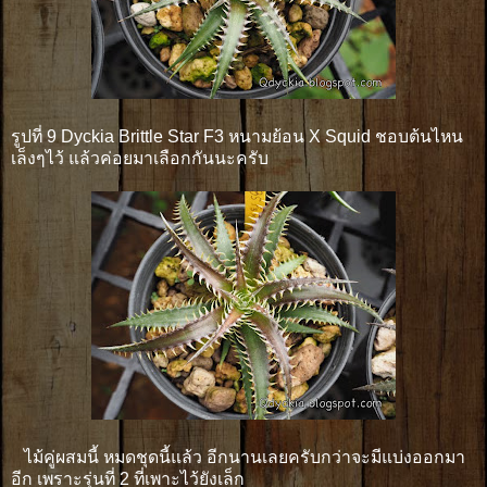
รูปที่ 9 Dyckia Brittle Star F3 หนามย้อน X Squid ชอบต้นไหน
เล็งๆไว้ แล้วค่อยมาเลือกกันนะครับ
ไม้คู่ผสมนี้ หมดชุดนี้แล้ว อีกนานเลยครับกว่าจะมีแบ่งออกมา
อีก เพราะรุ่นที่ 2 ที่เพาะไว้ยังเล็ก