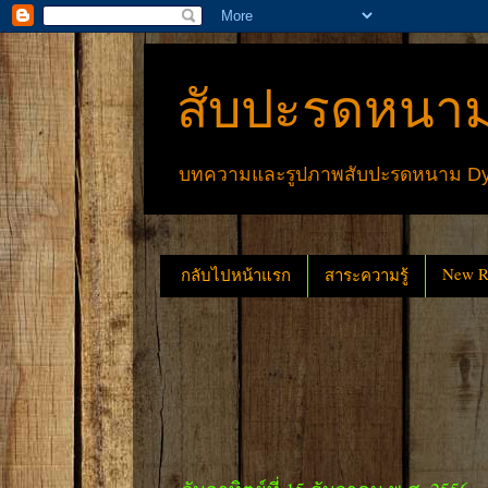
สับปะรดหนาม
บทความและรูปภาพสับปะรดหนาม Dyck
New Re
กลับไปหน้าแรก
สาระความรู้