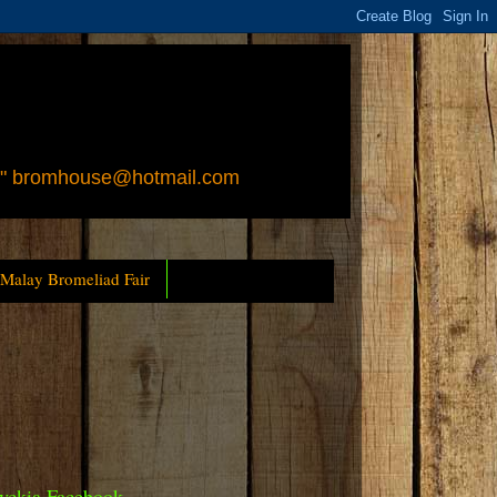
 " bromhouse@hotmail.com
 Malay Bromeliad Fair
yckia Facebook