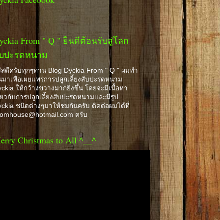
yckia From " Q " ยินดีต้อนรับสู่โลก
ับปะรดหนาม
ัสดีครับทุกๆท่าน Blog Dyckia From " Q " ผมทำ
้นมาเพื่อเผยแพร่การปลูกเลี้ยงสับปะรดหนาม
ckia ให้กว้างขวางมากยิ่งขึ้น โดยจะมีเนื้อหา
ี่ยวกับการปลูกเลี้ยงสับปะรดหนามและมีรูป
ckia ชนิดต่างๆมาให้ชมกันครับ ติดต่อผมได้ที่
romhouse@hotmail.com ครับ
erry Christmas to All ^__^