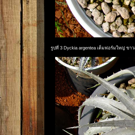
รูปที่ 3 Dyckia argentea เต็มฟอร์มใหญ่ ขา