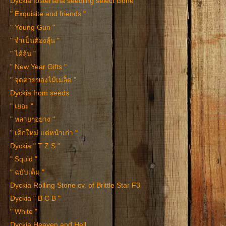
Dyckia fosteriana seedling select clone
" Exquisite and friends "
" Young Gun "
" จำเป็นต้องลุ้น "
" ได้ลุ้น "
" New Year Gifts "
" จุดตายของไม้เมล็ด "
Dyckia from seeds
" เยอะ "
" หลายๆอย่าง "
" เด็กใหม่ แต่หน้าเก่า "
Dyckia " T Z S "
" Squid "
" ฉบับเต็ม "
Dyckia Rolling Stone cv. of Brittle Star F3
Dyckia " B C B "
" White "
Dyckia Heaven and Hell