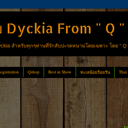
 Dyckia From " Q "
ia สำหรับทุกๆท่านที่รักสับปะรดหนามโดยเฉพาะ โดย " Q
gistration
Qshop
Best in Show
Thai
ทะเลน้อยร้อยรัน
D