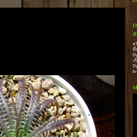
D
ส
สว
ขึ
Dy
เก
Dy
b
M