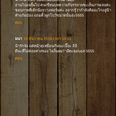
อ่านไปอมยิ้มไป คนเขียนบทความก้บรรยายซะเห็นภาพเลยค่ะ
ชอบภาพที่เด้กน้อยวางฟอร์มค่ะ อยากรู้ว่ากำลังคิดอะไรอยู่น๊า
ทำแก้มป่อง แถมคิ้วผูกโบว์ขนาดนั้นอ่ะ5555
ตอบ
มนา
16 ธันวาคม 2556 เวลา 14:12
น้ารักจัง แต่หน้าดุเหมือนกันนะเนี๊ยะ อิอิ
ดีนะที่ไม่ค่อยหวงของ ไม่งั้นผมว่ามีตะลุมบอล 5555
ตอบ