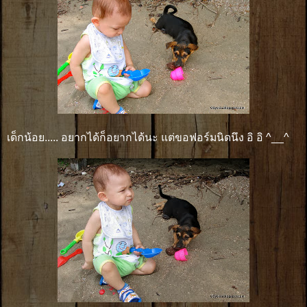
เด็กน้อย..... อยากได้ก็อยากได้นะ แต่ขอฟอร์มนิดนึง อิ อิ ^__^