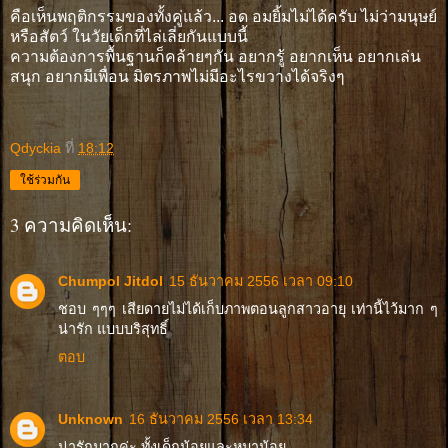
คือเห็นพฤติกรรมของทั้งคู่แล้ว... อด อมยิ้มไม่ได้ครับ ไม่ว่ามนุษย์
หรือสัตว์ ในวัยเด็กที่ไล่เลี่ยกันแบบนี้
ความต้องการพื้นฐานก็คล้ายๆกัน อยากรู้ อยากเห็น อยากเล่น
สนุก อยากมีเพื่อน มิตรภาพไม่มีอะไรขวางได้จริงๆ
Qdyckia
ที่
18:12
ใช้ร่วมกัน
3 ความคิดเห็น:
Chumpol Jitdol
15 ธันวาคม 2556 เวลา 09:10
ชอบ ๆๆๆ เสียดายไม่ได้เก็บภาพตอนลูกสาวอายุ เท่านี้ไว้มาก ๆ
น่ารัก แบบบริสุทธิ์
ตอบ
Unknown
16 ธันวาคม 2556 เวลา 13:34
น่ารักมากค่ะ ทั้งเด็กน้อยและหมาน้อย