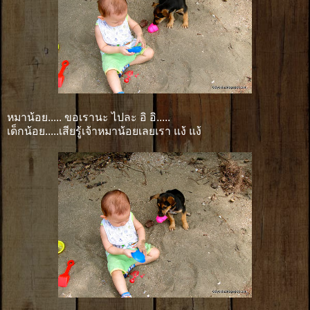
หมาน้อย..... ขอเรานะ ไปละ อิ อิ.....
เด็กน้อย.....เสียรู้เจ้าหมาน้อยเลยเรา แง้ แง้