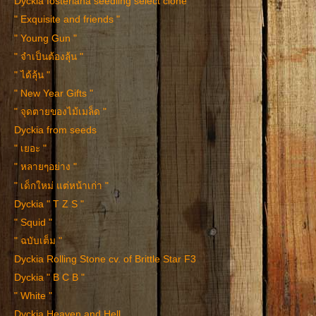
Dyckia fosteriana seedling select clone
" Exquisite and friends "
" Young Gun "
" จำเป็นต้องลุ้น "
" ได้ลุ้น "
" New Year Gifts "
" จุดตายของไม้เมล็ด "
Dyckia from seeds
" เยอะ "
" หลายๆอย่าง "
" เด็กใหม่ แต่หน้าเก่า "
Dyckia " T Z S "
" Squid "
" ฉบับเต็ม "
Dyckia Rolling Stone cv. of Brittle Star F3
Dyckia " B C B "
" White "
Dyckia Heaven and Hell