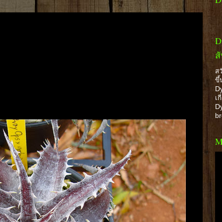
D
ส
สว
ขึ
Dy
เก
Dy
b
M