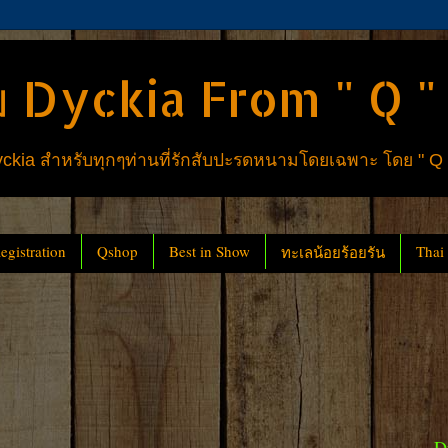
 Dyckia From " Q "
ia สำหรับทุกๆท่านที่รักสับปะรดหนามโดยเฉพาะ โดย " Q
gistration
Qshop
Best in Show
Thai
ทะเลน้อยร้อยรัน
D