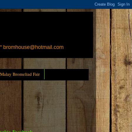
 " bromhouse@hotmail.com
 Malay Bromeliad Fair
yckia Facebook