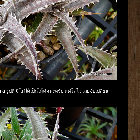
ng รูปที่ 0 ไม่ได้เป็นไม้คัดนะครับ แค่โตไว เลยจับเปลี่ยน