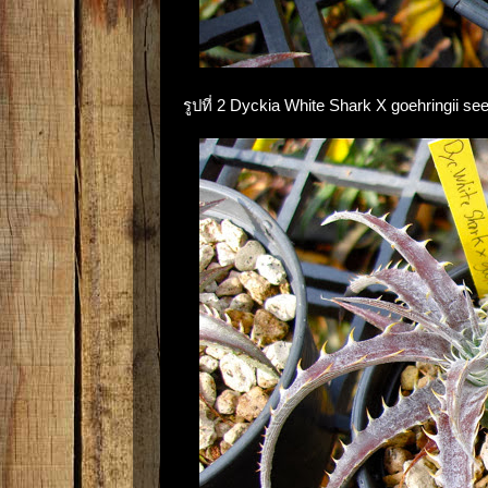
รูปที่ 2 Dyckia White Shark X goehringii s