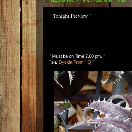
วันอังคารที่ 31 ธันวาคม พ.ศ. 2556
" Tonight Preview "
" Must be on Time 7.00 pm. "
โดย
Dyckia From " Q "