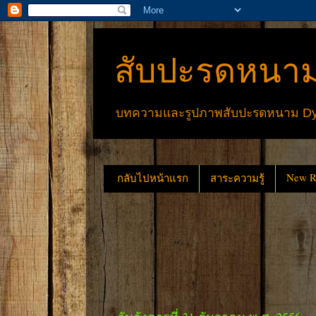
สับปะรดหนาม
บทความและรูปภาพสับปะรดหนาม Dyck
New Re
กลับไปหน้าแรก
สาระความรู้