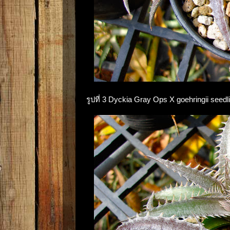
รูปที่ 3 Dyckia Gray Ops X goehringii seedl