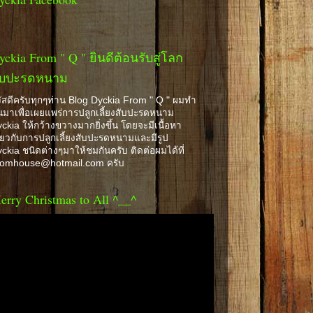
yckia From " Q " ยินดีต้อนรับสู่โลก
ับปะรดหนาม
ัสดีครับทุกๆท่าน Blog Dyckia From " Q " ผมทำ
้นมาเพื่อเผยแพร่การปลูกเลี้ยงสับปะรดหนาม
ckia ให้กว้างขวางมากยิ่งขึ้น โดยจะมีเนื้อหา
ี่ยวกับการปลูกเลี้ยงสับปะรดหนามและมีรูป
ckia ชนิดต่างๆมาให้ชมกันครับ ติดต่อผมได้ที่
romhouse@hotmail.com ครับ
erry Christmas to All ^__^