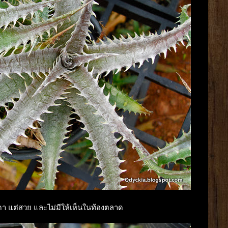
มดา แต่สวย และไม่มีให้เห็นในท้องตลาด