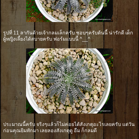
รูปที่ 11 ลากันด้วยเจ้ากลมเล็กครับ ชอบๆครับต้นนี้ น่ารักดี เด็ก
ผู้หญิงเลี้ยงได้สบายครับ ฟอร์มแบบนี้ ^__^
ประมาณนี้ครับ จริงๆแล้วก็ไม่ค่อยได้สังเกตุอะไรเลยครับ แต่วัน
ก่อนคุณยิมทักมา เลยลองสังเกตุดู อืม ก็กลมดี