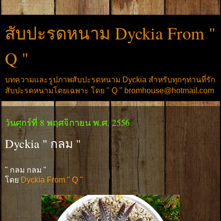
สับปะรดหนาม Dyckia From "
Q "
บทความและรูปภาพสับปะรดหนาม Dyckia สำหรับทุกๆท่านที่รัก
สับปะรดหนามโดยเฉพาะ โดย " Q " bromhouse@hotmail.com
วันศุกร์ที่ 8 พฤศจิกายน พ.ศ. 2556
Dyckia " กลม "
" กลม กลม "
โดย
Dyckia From " Q "