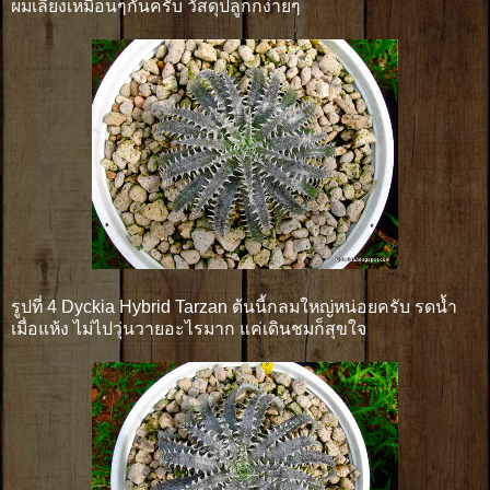
ผมเลี้ยงเหมือนๆกันครับ วัสดุปลูกก็ง่ายๆ
รูปที่ 4 Dyckia Hybrid Tarzan ต้นนี้กลมใหญ่หน่อยครับ รดน้ำ
เมื่อแห้ง ไม่ไปวุ่นวายอะไรมาก แค่เดินชมก็สุขใจ