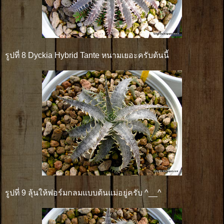
รูปที่ 8 Dyckia Hybrid Tante หนามเยอะครับต้นนี้
รูปที่ 9 ลุ้นให้ฟอร์มกลมแบบต้นแม่อยู่ครับ ^__^