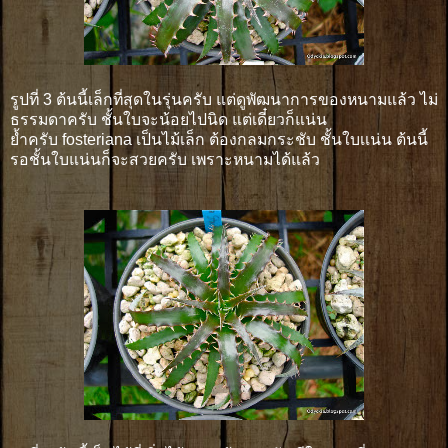
รูปที่ 3 ต้นนี้เล็กที่สุดในรุ่นครับ แต่ดูพัฒนาการของหนามแล้ว ไม่
ธรรมดาครับ ชั้นใบจะน้อยไปนิด แต่เดี๋ยวก็แน่น
ย้ำครับ fosteriana เป็นไม้เล็ก ต้องกลมกระชับ ชั้นใบเเน่น ต้นนี้
รอชั้นใบแน่นก็จะสวยครับ เพราะหนามได้แล้ว