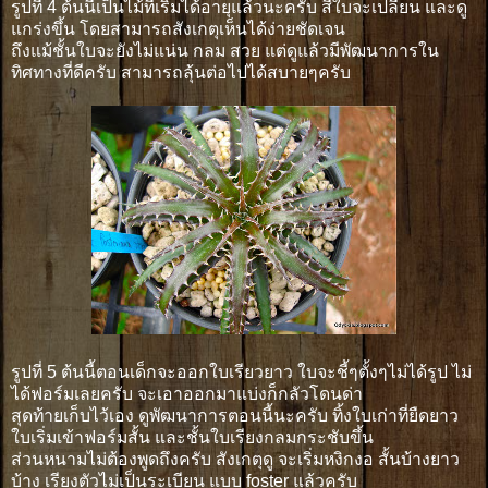
รูปที่ 4 ต้นนี้เป็นไม้ที่เริ่มได้อายุแล้วนะครับ สีใบจะเปลี่ยน และดู
แกร่งขึ้น โดยสามารถสังเกตุเห็นได้ง่ายชัดเจน
ถึงแม้ชั้นใบจะยังไม่แน่น กลม สวย แต่ดูแล้วมีพัฒนาการใน
ทิศทางที่ดีครับ สามารถลุ้นต่อไปได้สบายๆครับ
รูปที่ 5 ต้นนี้ตอนเด็กจะออกใบเรียวยาว ใบจะชี้ๆตั้งๆไม่ได้รูป ไม่
ได้ฟอร์มเลยครับ จะเอาออกมาแบ่งก็กลัวโดนด่า
สุดท้ายเก็บไว้เอง ดูพัฒนาการตอนนี้นะครับ ทิ้งใบเก่าที่ยืดยาว
ใบเริ่มเข้าฟอร์มสั้น และชั้นใบเรียงกลมกระชับขึ้น
ส่วนหนามไม่ต้องพูดถึงครับ สังเกตุดู จะเริ่มหงิกงอ สั้นบ้างยาว
บ้าง เรียงตัวไม่เป็นระเบียน แบบ foster แล้วครับ