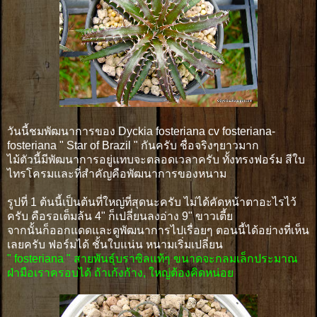
วันนี้ชมพัฒนาการของ Dyckia fosteriana cv fosteriana-
fosteriana " Star of Brazil " กันครับ ชื่อจริงๆยาวมาก
ไม้ตัวนี้มีพัฒนาการอยู่แทบจะตลอดเวลาครับ ทั้งทรงฟอร์ม สีใบ
ไทรโครมและที่สำคัญคือพัฒนาการของหนาม
รูปที่ 1 ต้นนี้เป็นต้นที่ใหญ่ที่สุดนะครับ ไม่ได้คัดหน้าตาอะไรไว้
ครับ คือรอเต็มล้น 4" ก็เปลี่ยนลงอ่าง 9" ขาวเตี้ย
จากนั้นก็ออกแดดและดูพัฒนาการไปเรื่อยๆ ตอนนี้ได้อย่างที่เห็น
เลยครับ ฟอร์มได้ ชั้นใบแน่น หนามเริ่มเปลี่ยน
" fosteriana " สายพันธุ์บราซิลแท้ๆ ขนาดจะกลมเล็กประมาณ
ฝ่ามือเราครอบได้ ถ้าเก้งก้าง, ใหญ่ต้องคิดหน่อย