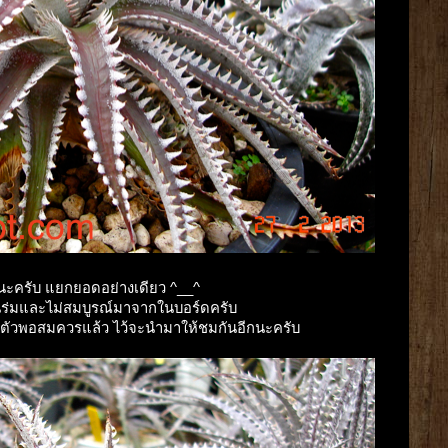
อนะครับ แยกยอดอย่างเดียว ^__^
ี้ยงในร่มและไม่สมบูรณ์มาจากในบอร์ดครับ
้นตัวพอสมควรแล้ว ไว้จะนำมาให้ชมกันอีกนะครับ