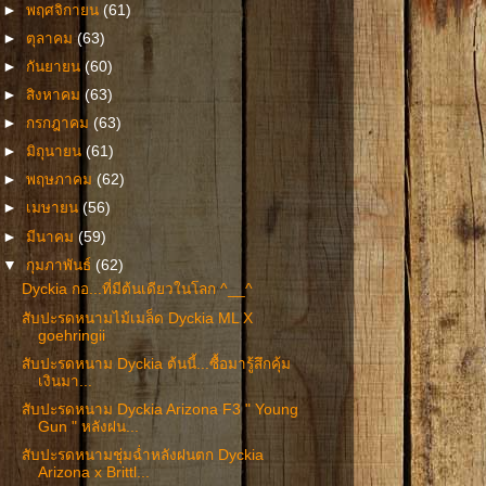
►
พฤศจิกายน
(61)
►
ตุลาคม
(63)
►
กันยายน
(60)
►
สิงหาคม
(63)
►
กรกฎาคม
(63)
►
มิถุนายน
(61)
►
พฤษภาคม
(62)
►
เมษายน
(56)
►
มีนาคม
(59)
▼
กุมภาพันธ์
(62)
Dyckia กอ...ที่มีต้นเดียวในโลก ^__^
สับปะรดหนามไม้เมล็ด Dyckia ML X
goehringii
สับปะรดหนาม Dyckia ต้นนี้...ซื้อมารู้สึกคุ้ม
เงินมา...
สับปะรดหนาม Dyckia Arizona F3 " Young
Gun " หลังฝน...
สับปะรดหนามชุ่มฉ่ำหลังฝนตก Dyckia
Arizona x Brittl...