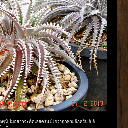
นี่ ไม่อยากจะคิดเลยครับ ยิ่งกว่าถูกหวยอีกครับ อิ อิ
^__^