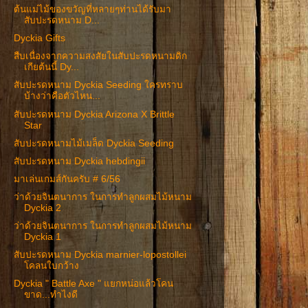
ต้นแม่ไม้ของขวัญที่หลายๆท่านได้รับมา
สับปะรดหนาม D...
Dyckia Gifts
สืบเนื่องจากความสงสัยในสับปะรดหนามดิก
เกียต้นนี้ Dy...
สับปะรดหนาม Dyckia Seeding ใครทราบ
บ้างว่าคือตัวไหน...
สับปะรดหนาม Dyckia Arizona X Brittle
Star
สับปะรดหนามไม้เมล็ด Dyckia Seeding
สับปะรดหนาม Dyckia hebdingii
มาเล่นเกมส์กันครับ # 6/56
ว่าด้วยจินตนาการ ในการทำลูกผสมไม้หนาม
Dyckia 2
ว่าด้วยจินตนาการ ในการทำลูกผสมไม้หนาม
Dyckia 1
สับปะรดหนาม Dyckia marnier-lopostollei
โคลนใบกว้าง
Dyckia " Battle Axe " แยกหน่อแล้วโคน
ขาด...ทำไงดี