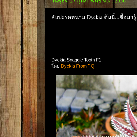
วันพุธที่ 27 กุมภาพันธ์ พ.ศ. 2556
สับปะรดหนาม Dyckia ต้นนี้...ซื้อมารู
Dyckia Snaggle Tooth F1
โดย
Dyckia From " Q "