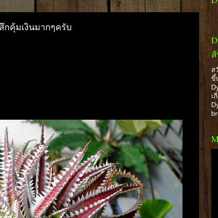
้สึกคุ้มเงินมากๆครับ
D
ส
สว
ขึ
Dy
เก
Dy
b
M