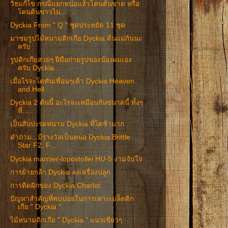
วิธแก้ไข กรณีแยกหน่อแล้วโคนต้นขาด หรือ
โคนต้นขาวไม่...
Dyckia From " Q " ชุดประหยัด 11 ชุด
มาชมรูปไม้หนามดิกเกีย Dyckia ต้นแม่กันนะ
ครับ
รูปดิกเกียสวยๆ ฝีมือถ่ายรูปของน้องผมเอง
ครับ Dyckia...
เมื่อไรจะโตทันเพื่อนๆเค้า Dyckia Heaven
and Hell
Dyckia 2 ต้นนี้ อะไรจะเหมือนกันขนาดนี้ ทั้งๆ
ที่.....
เป็นสับปะรดหนาม Dyckia ที่โตช้ามาก
คำถาม...มีรางวัลเป็นหน่อ Dyckia Brittle
Star F2, F...
Dyckia marnier-lopostollei HU-5 งามจับใจ
การย้ายกล้า Dyckia ลงเครื่องปลูก
การติดฝักของ Dyckia Charlot
ปัญหาสำคัญที่พบบ่อยในการเพาะเมล็ดดิก
เกีย " Dyckia "
ไม้หนามดิกเกีย " Dyckia " แนวเขียวๆ