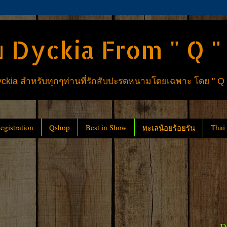
 Dyckia From " Q "
ia สำหรับทุกๆท่านที่รักสับปะรดหนามโดยเฉพาะ โดย " Q
gistration
Qshop
Best in Show
Thai
ทะเลน้อยร้อยรัน
D