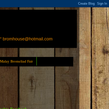
 " bromhouse@hotmail.com
 Malay Bromeliad Fair
yckia Facebook