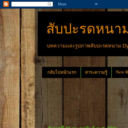
สับปะรดหนาม
บทความและรูปภาพสับปะรดหนาม Dyck
New Re
กลับไปหน้าแรก
สาระความรู้