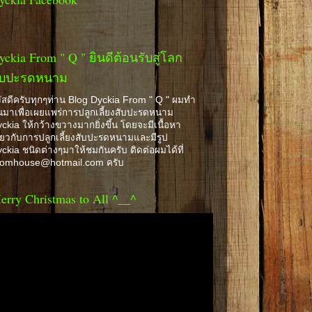
yckia From " Q " ยินดีต้อนรับสู่โลก
ับปะรดหนาม
ัสดีครับทุกๆท่าน Blog Dyckia From " Q " ผมทำ
้นมาเพื่อเผยแพร่การปลูกเลี้ยงสับปะรดหนาม
ckia ให้กว้างขวางมากยิ่งขึ้น โดยจะมีเนื้อหา
ี่ยวกับการปลูกเลี้ยงสับปะรดหนามและมีรูป
ckia ชนิดต่างๆมาให้ชมกันครับ ติดต่อผมได้ที่
romhouse@hotmail.com ครับ
erry Christmas to All ^__^