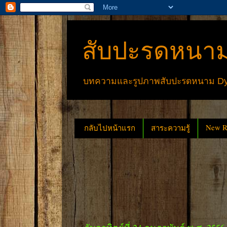
สับปะรดหนาม
บทความและรูปภาพสับปะรดหนาม Dyck
New Re
กลับไปหน้าแรก
สาระความรู้