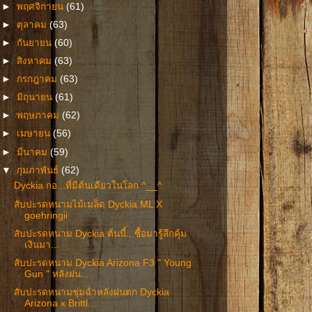
►
พฤศจิกายน
(61)
►
ตุลาคม
(63)
►
กันยายน
(60)
►
สิงหาคม
(63)
►
กรกฎาคม
(63)
►
มิถุนายน
(61)
►
พฤษภาคม
(62)
►
เมษายน
(56)
►
มีนาคม
(59)
▼
กุมภาพันธ์
(62)
Dyckia กอ...ที่มีต้นเดียวในโลก ^__^
สับปะรดหนามไม้เมล็ด Dyckia ML X
goehringii
สับปะรดหนาม Dyckia ต้นนี้...ซื้อมารู้สึกคุ้ม
เงินมา...
สับปะรดหนาม Dyckia Arizona F3 " Young
Gun " หลังฝน...
สับปะรดหนามชุ่มฉ่ำหลังฝนตก Dyckia
Arizona x Brittl...