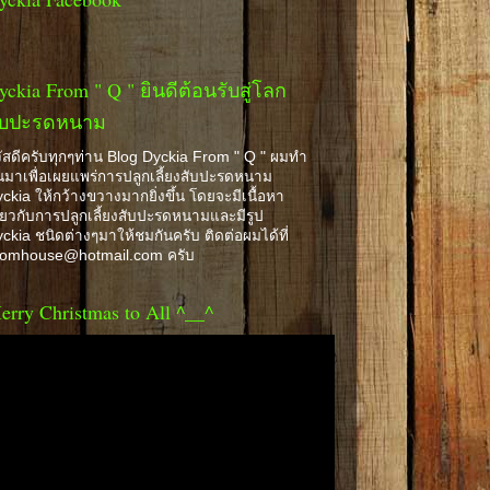
yckia From " Q " ยินดีต้อนรับสู่โลก
ับปะรดหนาม
ัสดีครับทุกๆท่าน Blog Dyckia From " Q " ผมทำ
้นมาเพื่อเผยแพร่การปลูกเลี้ยงสับปะรดหนาม
ckia ให้กว้างขวางมากยิ่งขึ้น โดยจะมีเนื้อหา
ี่ยวกับการปลูกเลี้ยงสับปะรดหนามและมีรูป
ckia ชนิดต่างๆมาให้ชมกันครับ ติดต่อผมได้ที่
romhouse@hotmail.com ครับ
erry Christmas to All ^__^