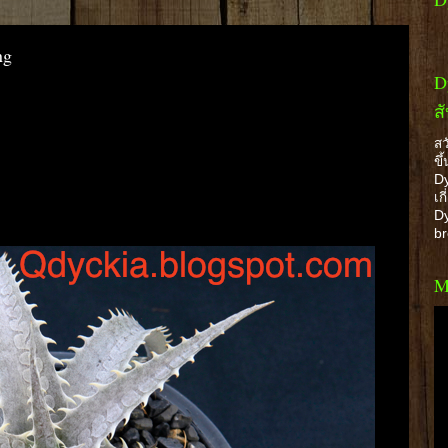
ng
D
ส
สว
ขึ
Dy
เก
Dy
b
M