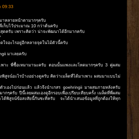
า 09:33
ออกมาหลายหน้าตามากๆครับ
ของพี่เก็บไว้ประมาณ 10 กว่าต้นครับ
กสุดครับ เพราะคิดว่า น่าจะพัฒนาได้อีกมากครับ
^
งติดใจอะไรอยู่อีกหลายจุดในไม้ตัวนี้ครับ
ngii มาเลยครับ
่เพาะ พี่ซื้อเหมามานะครับ ตอนนั้นแพงและโหดมากๆครับ 3 คู่ผสม
พิสูจน์อะไรบ้างอย่างดูครับ คิดว่าเมล็ดที่ได้มาเพาะ ผสมมาแบบไม่
สมตัวเองไปก่อนแล้ว แล้วจึงนำเกสร goehringii มาผสมภายหลังครับ
ากๆครับ ปีนี้เลยผสมเองดูอีกรอบเพื่อเปรียบเทียบครั้ง เมล็ดที่พี่ผสม
้พิสูจน์ข้อสงสัยนี้กันซะทีครับ จะได้นำเสนอข้อมูลที่ถูกต้องให้ทุก