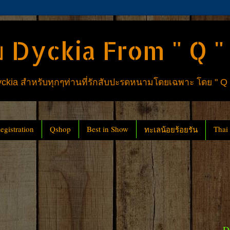
 Dyckia From " Q "
ia สำหรับทุกๆท่านที่รักสับปะรดหนามโดยเฉพาะ โดย " Q
gistration
Qshop
Best in Show
Thai
ทะเลน้อยร้อยรัน
D