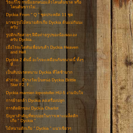
วิธแก้ไข กรณีแยกหน่อแล้วโคนต้นขาด หรือ
โคนต้นขาวไม่...
Dyckia From " Q " ชุดประหยัด 11 ชุด
มาชมรูปไม้หนามดิกเกีย Dyckia ต้นแม่กันนะ
ครับ
รูปดิกเกียสวยๆ ฝีมือถ่ายรูปของน้องผมเอง
ครับ Dyckia...
เมื่อไรจะโตทันเพื่อนๆเค้า Dyckia Heaven
and Hell
Dyckia 2 ต้นนี้ อะไรจะเหมือนกันขนาดนี้ ทั้งๆ
ที่.....
เป็นสับปะรดหนาม Dyckia ที่โตช้ามาก
คำถาม...มีรางวัลเป็นหน่อ Dyckia Brittle
Star F2, F...
Dyckia marnier-lopostollei HU-5 งามจับใจ
การย้ายกล้า Dyckia ลงเครื่องปลูก
การติดฝักของ Dyckia Charlot
ปัญหาสำคัญที่พบบ่อยในการเพาะเมล็ดดิก
เกีย " Dyckia "
ไม้หนามดิกเกีย " Dyckia " แนวเขียวๆ