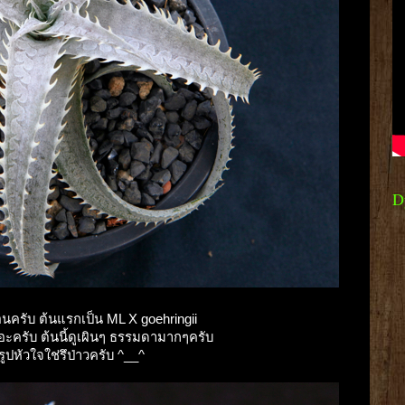
D
ือนครับ ต้นแรกเป็น ML X goehringii
ยอะครับ ต้นนี้ดูเผินๆ ธรรมดามากๆครับ
รูปหัวใจใช่รึป่าวครับ ^__^