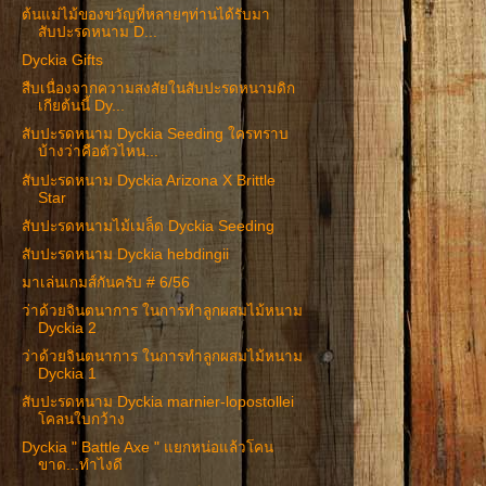
ต้นแม่ไม้ของขวัญที่หลายๆท่านได้รับมา
สับปะรดหนาม D...
Dyckia Gifts
สืบเนื่องจากความสงสัยในสับปะรดหนามดิก
เกียต้นนี้ Dy...
สับปะรดหนาม Dyckia Seeding ใครทราบ
บ้างว่าคือตัวไหน...
สับปะรดหนาม Dyckia Arizona X Brittle
Star
สับปะรดหนามไม้เมล็ด Dyckia Seeding
สับปะรดหนาม Dyckia hebdingii
มาเล่นเกมส์กันครับ # 6/56
ว่าด้วยจินตนาการ ในการทำลูกผสมไม้หนาม
Dyckia 2
ว่าด้วยจินตนาการ ในการทำลูกผสมไม้หนาม
Dyckia 1
สับปะรดหนาม Dyckia marnier-lopostollei
โคลนใบกว้าง
Dyckia " Battle Axe " แยกหน่อแล้วโคน
ขาด...ทำไงดี