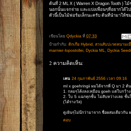
ต้นที่ 2 ML X ( Warren X Dragon Tooth ) ไม้ช
นอกนั้นแจกจ่าย และแบ่งเพื่อนๆที่อยากได้
ตัวนี้เป็นไม้ฟอร์มเล็กนะครับ ต้นที่นำมาใ
เขียนโดย
Qdyckia
ที่
07:33
ป้ายกำกับ:
ดิกเกีย Hybrid
,
สวนสับปะรดหนามเม
marnier-lopostollei
,
Dyckia ML
,
Dyckia Seed
2 ความคิดเห็น:
เคน
24 กุมภาพันธ์ 2556 เวลา 09:16
ml x goehringii ผมได้จากพี่ Q มา 2 ต้
1. กลมๆโค้งลงเหมือน goeh แต่ใบกว้างเห
2. ใบ 5 แฉกทุกชั้น ไม่สับหว่างเลย ชั
(ได้รางวัล)
ดูเผินๆไม่นึกว่ามาจาก ชื่อผสมเดียวกัน ผม
ตอบ