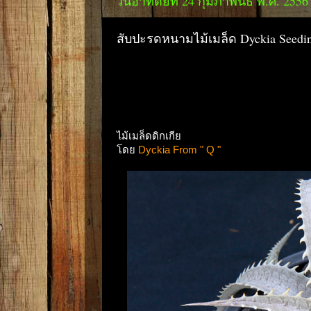
วันอาทิตย์ที่ 24 กุมภาพันธ์ พ.ศ. 2556
สับปะรดหนามไม้เมล็ด Dyckia Seedi
ไม้เมล็ดดิกเกีย
โดย
Dyckia From " Q "