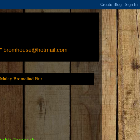
 " bromhouse@hotmail.com
 Malay Bromeliad Fair
yckia Facebook