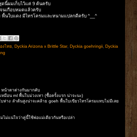
ุดนี้ผมเก็บไว้แค่ 9 ต้นครับ
ไปจนเกือบหมดแล้วครับ
ห้ชม พื้นใบแดง มีไทรโครมและหนามแปลกดีครับ ^__^
ืองไทย
,
Dyckia Arizona x Brittle Star
,
Dyckia goehringii
,
Dyckia
ing
น หน้าตาต่างกันมากคับ
มือน ml พื้นใบม่วงเทา (ซื้อครั้งแรก น่าจะนะ)
้นใบห่าง ลำต้นสูงน่าจะคล้าย goeh พื้นใบเขียวไทรโครมแทบไม่มีเลย
ไม่แน่ใจว่าคู่นี้ใช้พ่อแม่เดียวกันหรือเปล่า