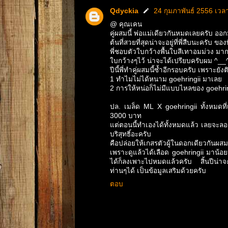
Qdyckia
24 กุมภาพันธ์ 2556 เวล
@ คุณเคน
คู่ผสมนี้ พ่อแม่เดียวกันหมดเลยครับ 
ต้นที่สวยที่สุดน่าจะอยู่ที่พี่สืบนะครับ 
พี่ชอบตัวใบกว้างพื้นใบสีเทาอมม่วง มา
ใบกว้างๆไว้ น่าจะได้เปรียบครับผม ^__
ปีนี้พี่ทำคู่ผสมนี้ซ้ำอีกรอบครับ เพราะยั
1 ทำไมไม่ได้หนาม goehringii มาเลย
2 การให้หน่อก็ไม่มีแบบไหลของ goehri
ปล. เมล็ด ML X goehringii ทั้งหมดที
3000 บาท
แต่ตอนนี้ทำเองได้ทั้งหมดแล้ว เลยจะลอง
บริสุทธิ์อะครับ
คือปล่อยให้เกสรตัวผู้ในดอกเดียวกันผ
เพราะดูแล้วได้เลือด goehringii มาน้อยม
ได้ก็ลงเพาะไปหมดแล้วครับ สิ้นปีน่าจะได
ท่านๆได้ เป็นข้อมูลเสริมด้วยครับ
ตอบ