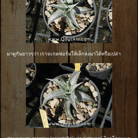
มาดูกันยาวๆว่า เราจะกดฟอร์มให้เล็กลงมาได้หรือเปล่า