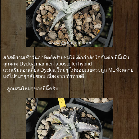
สวัสดียามเช้าวันอาทิตย์ครับ ชมไม้เด็กกำลังโตกันต่อ ปีนี้เน้น
ลูกผสม Dyckia marnier-lapostollei hybrid
เเรกเริ่มตอนเลี้ยง Dyckia ใหม่ๆ ไม่ชอบเลยตระกูล ML ทั้งหลาย
แต่ไปๆมาๆกลับชอบ เลี้ยงยาก ท้าทายดี
ลูกผสมใหม่ๆของปีนี้ครับ