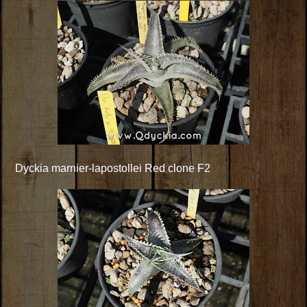
Dyckia marnier-lapostollei Red clone F2