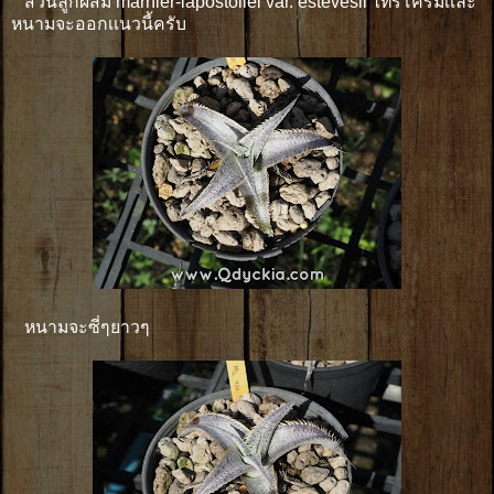
ส่วนลูกผสม marnier-lapostollei var. estevesii ไทรโครมเเละ
หนามจะออกเเนวนี้ครับ
หนามจะซี่ๆยาวๆ