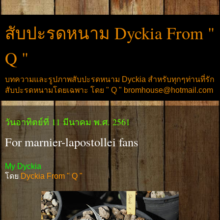
สับปะรดหนาม Dyckia From "
Q "
บทความและรูปภาพสับปะรดหนาม Dyckia สำหรับทุกๆท่านที่รัก
สับปะรดหนามโดยเฉพาะ โดย " Q " bromhouse@hotmail.com
วันอาทิตย์ที่ 11 มีนาคม พ.ศ. 2561
For marnier-lapostollei fans
My Dyckia
โดย
Dyckia From " Q "