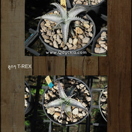
ลูกๆ T-REX