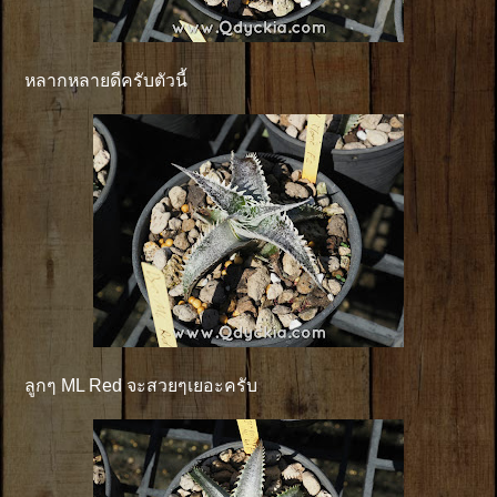
หลากหลายดีครับตัวนี้
ลูกๆ ML Red จะสวยๆเยอะครับ