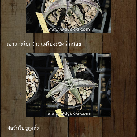
เขาเเกะใบกว้าง เเต่ใบจะบิดเล็กน้อย
ฟอร์มใบชูสูงตั้ง