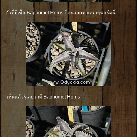
ตัวที่มีเชื้อ Baphomet Horns ก็จะออกมาแนวๆฟอร์มนี้
เห็นเเล้วรู้เลยว่ามี Baphomet Horns