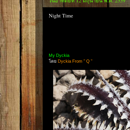
วันอาทิตย์ที่ 12 มิถุนายน พ.ศ. 2559
Night Time
My Dyckia
โดย
Dyckia From " Q "