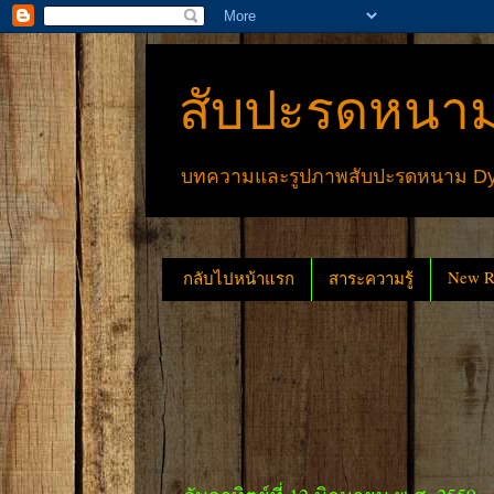
สับปะรดหนาม
บทความและรูปภาพสับปะรดหนาม Dyck
New Re
กลับไปหน้าแรก
สาระความรู้