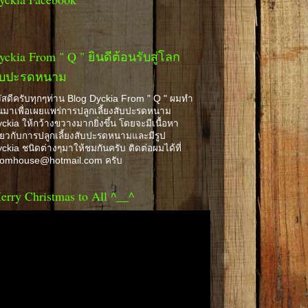
yckia From " Q " ยินดีต้อนรับสู่โลก
ับปะรดหนาม
ัสดีครับทุกๆท่าน Blog Dyckia From " Q " ผมทำ
้นมาเพื่อเผยแพร่การปลูกเลี้ยงสับปะรดหนาม
ckia ให้กว้างขวางมากยิ่งขึ้น โดยจะมีเนื้อหา
ี่ยวกับการปลูกเลี้ยงสับปะรดหนามและมีรูป
ckia ชนิดต่างๆมาให้ชมกันครับ ติดต่อผมได้ที่
romhouse@hotmail.com ครับ
erry Christmas to All ^__^