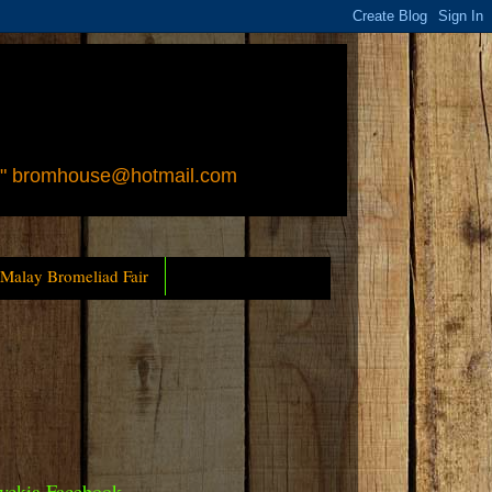
 " bromhouse@hotmail.com
 Malay Bromeliad Fair
yckia Facebook