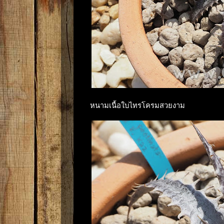
หนามเนื้อใบไทรโครมสวยงาม