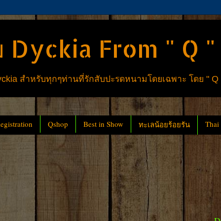
 Dyckia From " Q "
ia สำหรับทุกๆท่านที่รักสับปะรดหนามโดยเฉพาะ โดย " Q
gistration
Qshop
Best in Show
Thai
ทะเลน้อยร้อยรัน
D