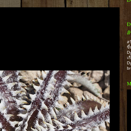
D
ส
สว
ขึ
Dy
เก
Dy
b
M