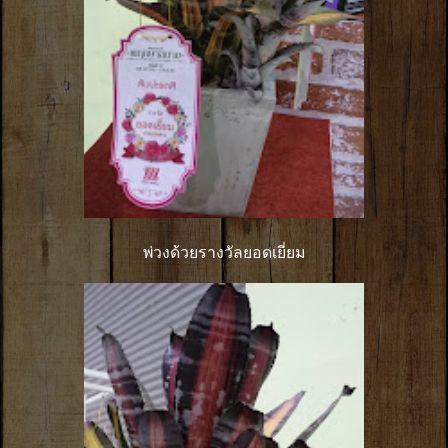
พ่วงด้วยรางวัลยอดเยี่ยม