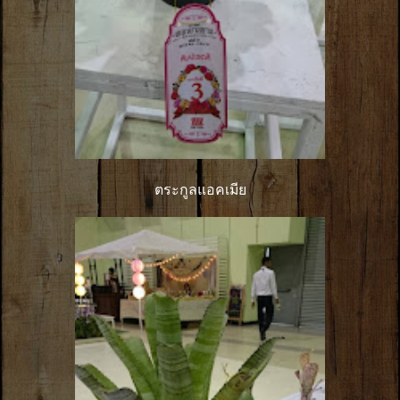
ตระกูลแอคเมีย