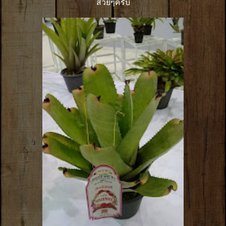
สวยๆครับ