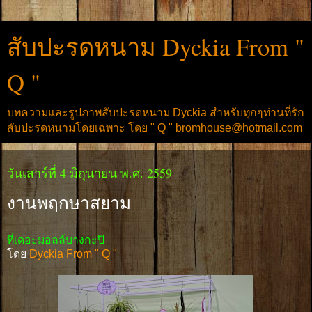
สับปะรดหนาม Dyckia From "
Q "
บทความและรูปภาพสับปะรดหนาม Dyckia สำหรับทุกๆท่านที่รัก
สับปะรดหนามโดยเฉพาะ โดย " Q " bromhouse@hotmail.com
วันเสาร์ที่ 4 มิถุนายน พ.ศ. 2559
งานพฤกษาสยาม
ที่เดอะมอลล์บางกะปิ
โดย
Dyckia From " Q "