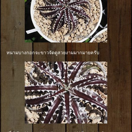
หนามบางกอกจะขาวจัดดูสวยงามมากมายครับ