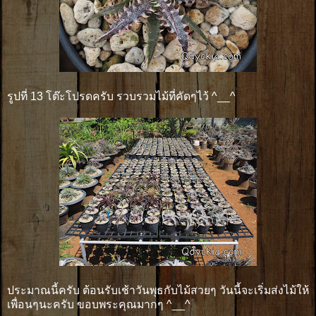
รูปที่ 13 โต๊ะโปรดครับ รวบรวมไม้ที่คัดๆไว้ ^__^
ประมาณนี้ครับ ต้อนรับเช้าวันพุธกับไม้สวยๆ วันนี้จะเริ่มส่งไม้ให้
เพื่อนๆนะครับ ขอบพระคุณมากๆ ^__^