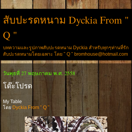
สับปะรดหนาม Dyckia From "
Q "
บทความและรูปภาพสับปะรดหนาม Dyckia สำหรับทุกๆท่านที่รัก
สับปะรดหนามโดยเฉพาะ โดย " Q " bromhouse@hotmail.com
วันพุธที่ 27 พฤษภาคม พ.ศ. 2558
โต๊ะโปรด
My Table
โดย
Dyckia From " Q "