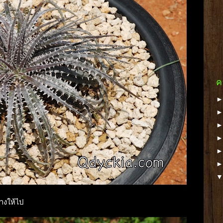
ค
างให้ไป