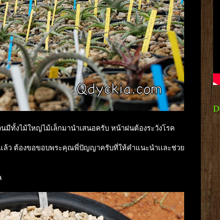
D
สวนมีทั้งไม้ใหญ่ไม้เล็กมานำเสนอครับ หน้าฝนต้องระวังโรค
อีกแล้ว ต้องขอขอบพระคุณพี่ปัญญาครับที่ให้คำแนะนำเเละช่วย
a