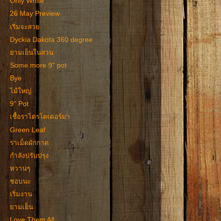
Only White
26 May Preview
เริ่มจะสวย
Dyckia Dakota 360 degree
ยามเย็นในสวน
Some more 9" pot
Bye
ไม้ใหญ่
9" Pot
เชื้อราไตรโคเดอร์มา
Green Leaf
ราเม็ดผักกาด
กำลังปรับปรุง
หวานๆ
ชอบนะ
เริ่มงาน
ยามเย็น
Love Them All