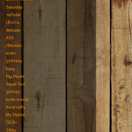
Saturday
รอกันนิด
เลิกงาน
delicata
XXX
เปิดเทอม
ฝนตก
รูปสวยนะ
Easy
Big Plants
Squid Son
รูปสวยๆ
burle-marxii
สองสามต้น
My Hybrid
ไม้เล็ก
TRKz