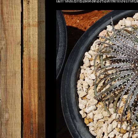
ไม้กำลังแยกยอดคงต้องรอสักพักถึงจะกลับ