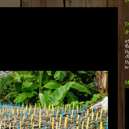
D
ส
สว
ขึ
Dy
เก
Dy
b
M