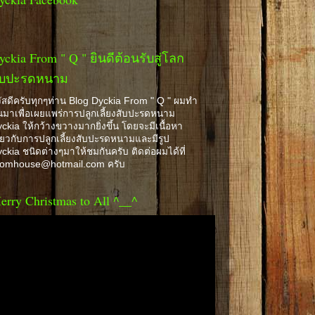
yckia From " Q " ยินดีต้อนรับสู่โลก
ับปะรดหนาม
ัสดีครับทุกๆท่าน Blog Dyckia From " Q " ผมทำ
้นมาเพื่อเผยแพร่การปลูกเลี้ยงสับปะรดหนาม
ckia ให้กว้างขวางมากยิ่งขึ้น โดยจะมีเนื้อหา
ี่ยวกับการปลูกเลี้ยงสับปะรดหนามและมีรูป
ckia ชนิดต่างๆมาให้ชมกันครับ ติดต่อผมได้ที่
romhouse@hotmail.com ครับ
erry Christmas to All ^__^