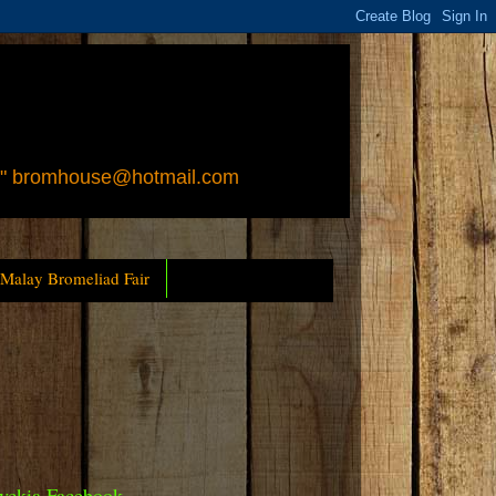
 " bromhouse@hotmail.com
 Malay Bromeliad Fair
yckia Facebook