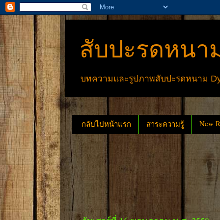
สับปะรดหนาม
บทความและรูปภาพสับปะรดหนาม Dyck
New Re
กลับไปหน้าแรก
สาระความรู้