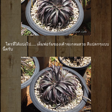
ใครที่ได้แบ่งไป..... เต็มฟอร์มของเค้าจะกลมสวย สีแปลกๆแบบ
นี้ครับ