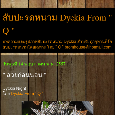
สับปะรดหนาม Dyckia From "
Q "
บทความและรูปภาพสับปะรดหนาม Dyckia สำหรับทุกๆท่านที่รัก
สับปะรดหนามโดยเฉพาะ โดย " Q " bromhouse@hotmail.com
วันพุธที่ 14 พฤษภาคม พ.ศ. 2557
" สวยก่อนนอน "
Dyckia Night
โดย
Dyckia From " Q "