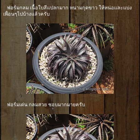
ฟอร์มกลม เนื้อใบสีแปลกมาก หนามกุดขาว ให้หน่อและแบ่ง
เพื่อนๆไปบ้างแล้วครับ
ฟอร์มเด่น กลมสวย ชอบมากมายครับ