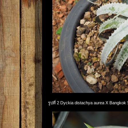
รูปที่ 2 Dyckia distachya aurea X Bangkok