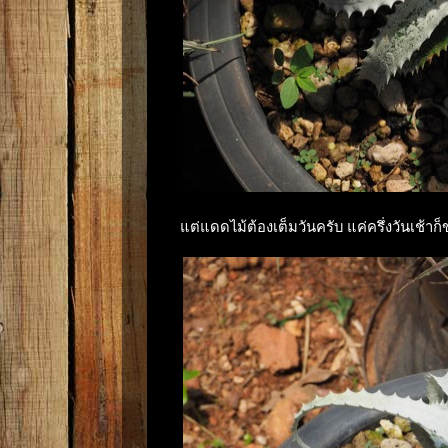
แต่แดดไม้ต้องเต็มวันครับ แค่ครึ่งวันเช้าก