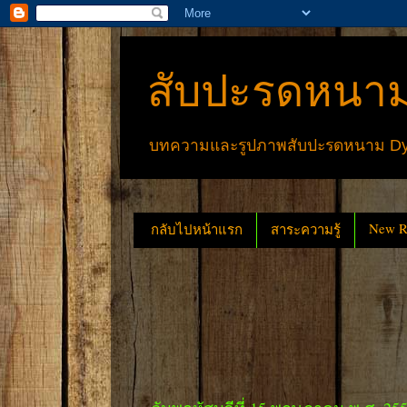
สับปะรดหนาม
บทความและรูปภาพสับปะรดหนาม Dyck
New Re
กลับไปหน้าแรก
สาระความรู้