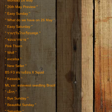
" Monday 26 May "
" 26th May Preview "
" Easy Sunday "
" What do we have on 26 May "
" Easy Saturday "
" รวมๆวันโรงเรียนหยุด "
" ชอบมากมาย "
Pink Thorn
" Wolf "
" excelsa "
" New Seller "
BS F3 หนามย้อน X Squid
" Keswick "
ML var. estevesii seedling Brazil
" เด็กๆ "
" Bye Sunday "
" Beautiful Sunday "
" Saturday "