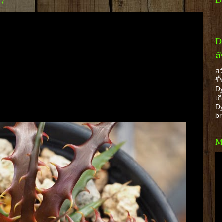
57
D
ส
สว
ขึ
Dy
เก
Dy
b
M