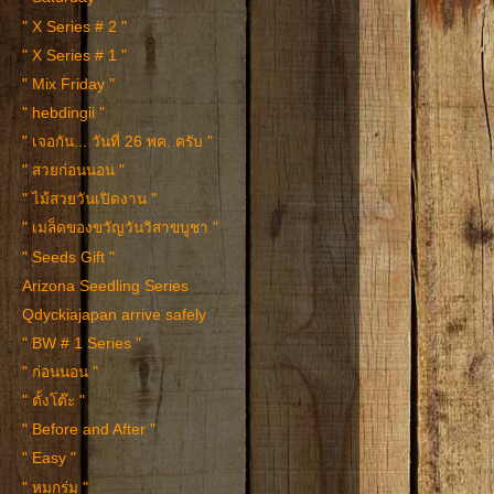
" X Series # 2 "
" X Series # 1 "
" Mix Friday "
" hebdingii "
" เจอกัน... วันที่ 26 พค. ครับ "
" สวยก่อนนอน "
" ไม้สวยวันเปิดงาน "
" เมล็ดของขวัญวันวิสาขบูชา "
" Seeds Gift "
Arizona Seedling Series
Qdyckiajapan arrive safely
" BW # 1 Series "
" ก่อนนอน "
" ตั้งโต๊ะ "
" Before and After "
" Easy "
" หมกร่ม "