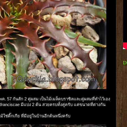
D
พค. 57 กันสัก 2 คู่ผสม เป็นไม้เมล็ดบราซิลและคู่ผสมที่ทำไว้เอง
ranciscae มีแบ่ง 2 ต้น สวยครบทั้งคู่ครับ แค่ขนาดที่ต่างกัน
ม้ใช่ดิ๊กเกีย ที่มีอยู่ในบ้านอีกต้นหนึ่งครับ