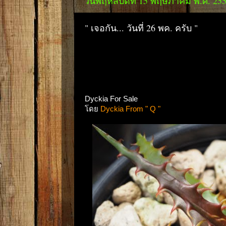
วันพฤหัสบดีที่ 15 พฤษภาคม พ.ศ. 25
" เจอกัน... วันที่ 26 พค. ครับ "
Dyckia For Sale
โดย
Dyckia From " Q "