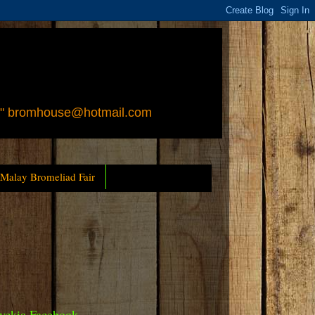
 " bromhouse@hotmail.com
 Malay Bromeliad Fair
yckia Facebook