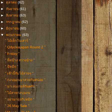
►
ตุลาคม
(62)
►
กันยายน
(61)
►
สิงหาคม
(63)
►
กรกฎาคม
(62)
►
มิถุนายน
(60)
▼
พฤษภาคม
(63)
" ไม้เด็กวันเสาร์ "
" Qdyckiajapan Round 2 "
" Friday "
" มืดบ้าง สว่างบ้าง "
" มีหมึก "
" เช้านี้กับไม้สวยๆ "
" ก่อนนอนมาสวยกันหน่อย "
" มาเล่นเกมส์กันครับ "
" ไม้สวยก่อนนอน "
" อย่ามายุ่งกับหมึก "
" 26 May Sale "