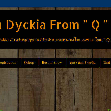
 Dyckia From " Q "
ia สำหรับทุกๆท่านที่รักสับปะรดหนามโดยเฉพาะ โดย " Q
gistration
Qshop
Best in Show
Thai
ทะเลน้อยร้อยรัน
D