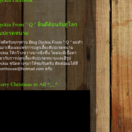
yckia From " Q " ยินดีต้อนรับสู่โลก
ับปะรดหนาม
ัสดีครับทุกๆท่าน Blog Dyckia From " Q " ผมทำ
้นมาเพื่อเผยแพร่การปลูกเลี้ยงสับปะรดหนาม
ckia ให้กว้างขวางมากยิ่งขึ้น โดยจะมีเนื้อหา
ี่ยวกับการปลูกเลี้ยงสับปะรดหนามและมีรูป
ckia ชนิดต่างๆมาให้ชมกันครับ ติดต่อผมได้ที่
romhouse@hotmail.com ครับ
erry Christmas to All ^__^