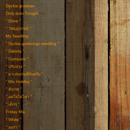
Dyckia gradeae
Only dom Tonight
" Done "
" วัสดุอุปกรณ์ "
My Seedling
" Dyckia goehringii seedling "
" Dakota "
" Compare "
" ปรับปรุง "
" มาเล่นเกมส์กันครับ "
" Mix Holiday "
" สังเกตุ "
" อดใจไม่ไหว "
" เด็กๆ "
Friday Mix
" White "
" ออร่า "