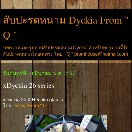
สับปะรดหนาม Dyckia From "
Q "
บทความและรูปภาพสับปะรดหนาม Dyckia สำหรับทุกๆท่านที่รัก
สับปะรดหนามโดยเฉพาะ โดย " Q " bromhouse@hotmail.com
วันจันทร์ที่ 10 มีนาคม พ.ศ. 2557
xDyckia 2b series
xDyckia 2b X Hechtia glauca
โดย
Dyckia From " Q "