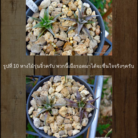
รูปที่ 10 หางไม้รุ่นจิ๋วครับ พวกนี้เมื่อรอดมาได้จะชื่นใจจริงๆครับ