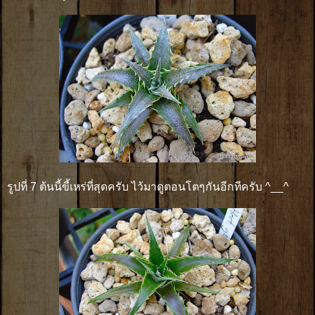
รูปที่ 7 ต้นนี้ขี้เหร่ที่สุดครับ ไว้มาดูตอนโตๆกันอีกทีครับ ^__^