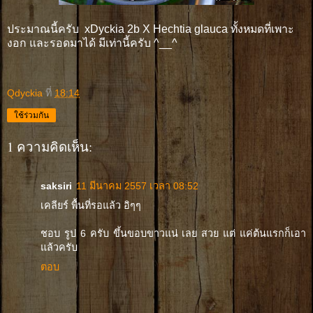
ประมาณนี้ครับ xDyckia 2b X Hechtia glauca ทั้งหมดที่เพาะ
งอก และรอดมาได้ มีเท่านี้ครับ ^__^
Qdyckia
ที่
18:14
ใช้ร่วมกัน
1 ความคิดเห็น:
saksiri
11 มีนาคม 2557 เวลา 08:52
เคลียร์ พื้นที่รอแล้ว อิๆๆ
ชอบ รูป 6 ครับ ขึ้นขอบขาวแน่ เลย สวย แต่ แค่ต้นแรกก็เอา
แล้วครับ
ตอบ