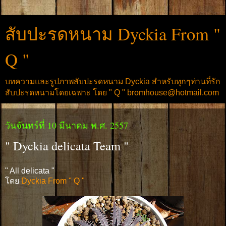
สับปะรดหนาม Dyckia From "
Q "
บทความและรูปภาพสับปะรดหนาม Dyckia สำหรับทุกๆท่านที่รัก
สับปะรดหนามโดยเฉพาะ โดย " Q " bromhouse@hotmail.com
วันจันทร์ที่ 10 มีนาคม พ.ศ. 2557
" Dyckia delicata Team "
" All delicata "
โดย
Dyckia From " Q "