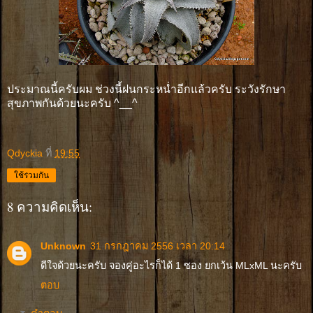
ประมาณนี้ครับผม ช่วงนี้ฝนกระหน่ำอีกแล้วครับ ระวังรักษา
สุขภาพกันด้วยนะครับ ^__^
Qdyckia
ที่
19:55
ใช้ร่วมกัน
8 ความคิดเห็น:
Unknown
31 กรกฎาคม 2556 เวลา 20:14
ดีใจด้วยนะครับ จองคู่อะไรก็ได้ 1 ซอง ยกเว้น MLxML นะครับ
ตอบ