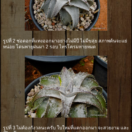
รูปที่ 2 ช่อดอกที่แทงออกมาอย่างไม่มีปี่ ไม่มีขลุ่ย สภาพต้นจะแย่
หน่อย โดนพายุฝนมา 2 รอบ ไทรโครมหายหมด
รูปที่ 3 ไม่ต้องกังวลนะครับ ใบใหม่ที่แตกออกมา จะสวยงาม และ