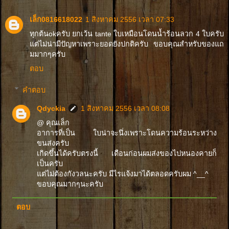
เล็ก0816618022
1 สิงหาคม 2556 เวลา 07:33
ทุกต้นokครับ ยกเว้น tante ใบเหมือนโดนน้ำร้อนลวก 4 ใบครับ
แต่ไม่น่ามีปัญหาเพราะยอดยังปกติครับ ขอบคุณสำหรับของแถ
มมากๆครับ
ตอบ
คำตอบ
Qdyckia
1 สิงหาคม 2556 เวลา 08:08
@ คุณเล็ก
อาการที่เป็น ใบน่าจะนึ่งเพราะโดนความร้อนระหว่าง
ขนส่งครับ
เกิดขึ้นได้ครับตรงนี้ เดือนก่อนผมส่งของไปหนองคายก็
เป็นครับ
แต่ไม่ต้องกังวลนะครับ มีไรแจ้งมาได้ตลอดครับผม ^__^
ขอบคุณมากๆนะครับ
ตอบ