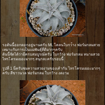
รอต้นนี้ออกดอกอยู่นานครับ ML โคลนใบกว่้าง ฟอร์มกลมสวย
เหมาะกับการเป็นแม่พันธ์ุที่ดีมากๆครับ
ต้นนี้จัดได้ว่ามีครบสมบูรณ์ครับ ใบกว้าง ฟอร์มกลม หนามสวย
ไทรโครมเยอะมากๆ สนุกละครับรอบนี้
รูปที่ 1 นี่ครับชมความสวยงามของเค้ากัน ไทรโครมเยอะมากๆ
ครับ สีขาวนวล ฟอร์มกลม ใบกว้าง งดงาม