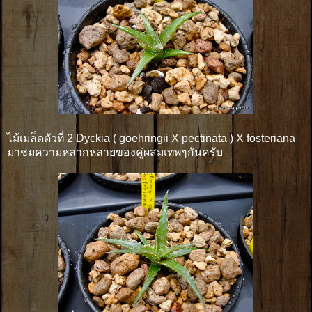
ไม้เมล็ดตัวที่ 2 Dyckia ( goehringii X pectinata ) X fosteriana
มาชมความหลากหลายของคู่ผสมเทพๆกันครับ