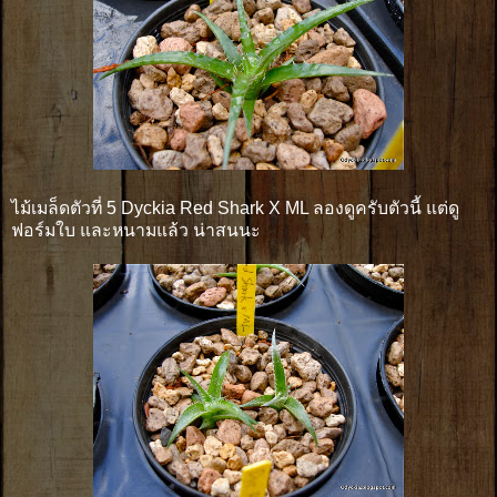
ไม้เมล็ดตัวที่ 5 Dyckia Red Shark X ML ลองดูครับตัวนี้ แต่ดู
ฟอร์มใบ และหนามแล้ว น่าสนนะ