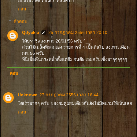
เอ หรือว่าตกตอนเราหลับหว่า?
ตอบ
คำตอบ
Qdyckia
25 กรกฎาคม 2556 เวลา 20:10
ไม้บราซิลลงเพาะ 26/01/56 ครับ ^__^
ส่วนไม้เมล็ดที่ผสมเอง รายการที่ 4 เป็นต้นไป ลงเพาะเดือน
กพ. 56 ครับ
ที่นี่เมื่อคืนกระหน่ำตั้งแต่ตี3 จนตี5 เลยครับเซ็งมาๆๆๆๆๆๆ
ตอบ
Unknown
27 กรกฎาคม 2556 เวลา 16:44
โตเร็วมากๆ ครับ ของผมคู่ผสมเดียวกันยังไม่มีหนามให้เห็นเลย
ตอบ