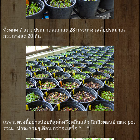
ทั้งหมด 7 แถว ประมาณแถวละ 28 กระถาง เฉลี่ยประมาณ
กระถางละ 20 ต้น
เฉพาะตรงนี้อย่างน้อยที่สุดก็ครึ่งหมื่นแล้ว นึกถึงตอนย้ายลง pot
รวม... น่าจะร่วมๆเดือน กว่าจะเสร็จ ^__^