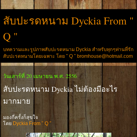
สับปะรดหนาม Dyckia From "
Q "
บทความและรูปภาพสับปะรดหนาม Dyckia สำหรับทุกๆท่านที่รัก
สับปะรดหนามโดยเฉพาะ โดย " Q " bromhouse@hotmail.com
วันเสาร์ที่ 20 เมษายน พ.ศ. 2556
สับปะรดหนาม Dyckia ไม่ต้องมีอะไร
มากมาย
มองกี่ครั้งก็สุขใจ
โดย
Dyckia From " Q "