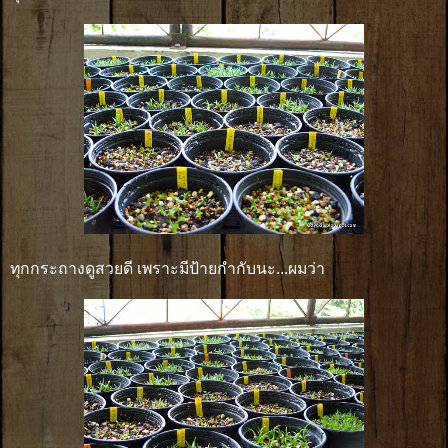
ทุกกระถางดูสวยดี เพราะมีป้ายกำกับนะ...ผมว่า