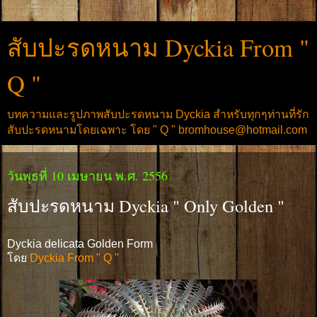
สับปะรดหนาม Dyckia From "
Q "
บทความและรูปภาพสับปะรดหนาม Dyckia สำหรับทุกๆท่านที่รัก
สับปะรดหนามโดยเฉพาะ โดย " Q " bromhouse@hotmail.com
วันพุธที่ 10 เมษายน พ.ศ. 2556
สับปะรดหนาม Dyckia " Only Golden "
Dyckia delicata Golden Form
โดย
Dyckia From " Q "