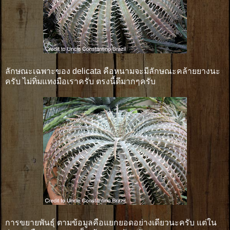
ลักษณะเฉพาะของ delicata คือหนามจะมีลักษณะคล้ายยางนะ
ครับ ไม่ทิ่มแทงมือเราครับ ตรงนี้ดีมากๆครับ
การขยายพันธ์ุ ตามข้อมูลคือแยกยอดอย่างเดียวนะครับ แต่ใน