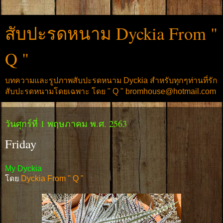
สับปะรดหนาม Dyckia From "
Q "
บทความและรูปภาพสับปะรดหนาม Dyckia สำหรับทุกๆท่านที่รัก
สับปะรดหนามโดยเฉพาะ โดย " Q " bromhouse@hotmail.com
วันศุกร์ที่ 1 พฤษภาคม พ.ศ. 2563
Friday
My Dyckia
โดย
Dyckia From " Q "