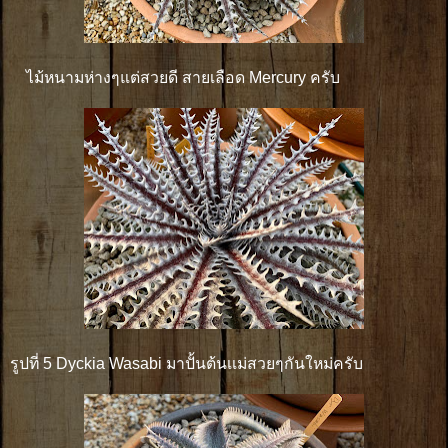
ไม้หนามห่างๆแต่สวยดี สายเลือด Mercury ครับ
รูปที่ 5 Dyckia Wasabi มาปั้นต้นเเม่สวยๆกันใหม่ครับ