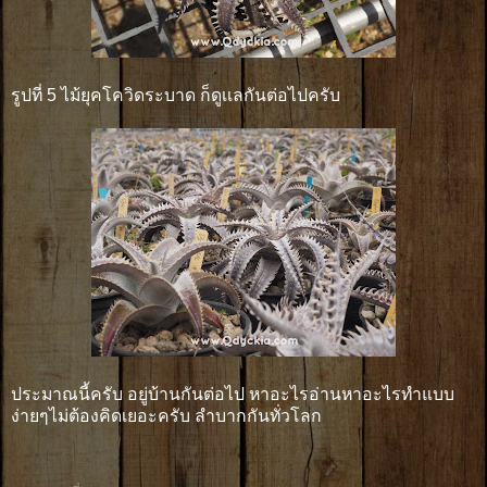
รูปที่ 5 ไม้ยุคโควิดระบาด ก็ดูเเลกันต่อไปครับ
ประมาณนี้ครับ อยู่บ้านกันต่อไป หาอะไรอ่านหาอะไรทำแบบ
ง่ายๆไม่ต้องคิดเยอะครับ ลำบากกันทั่วโลก