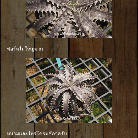
ฟอร์มไม่ใหญ่มาก
หนามเเละไทรโครมชัดๆครับ