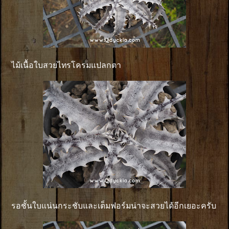
ไม้เนื้อใบสวยไทรโครมแปลกตา
รอชั้นใบแน่นกระชับและเต็มฟอร์มน่าจะสวยได้อีกเยอะครับ