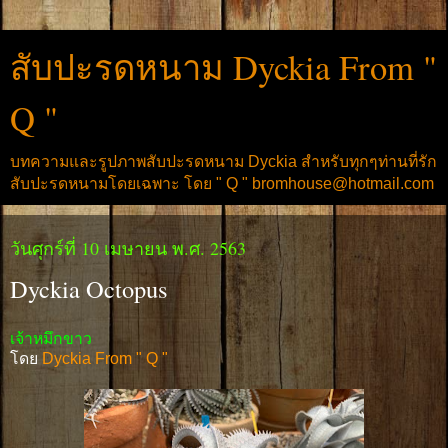
สับปะรดหนาม Dyckia From "
Q "
บทความและรูปภาพสับปะรดหนาม Dyckia สำหรับทุกๆท่านที่รัก
สับปะรดหนามโดยเฉพาะ โดย " Q " bromhouse@hotmail.com
วันศุกร์ที่ 10 เมษายน พ.ศ. 2563
Dyckia Octopus
เจ้าหมึกขาว
โดย
Dyckia From " Q "