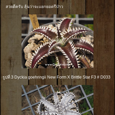
สวยดีครับ ลุ้นว่าจะเเยกยอดรึป่าว
รูปที่ 3 Dyckia goehringii New Form X Brittle Star F3 # D033