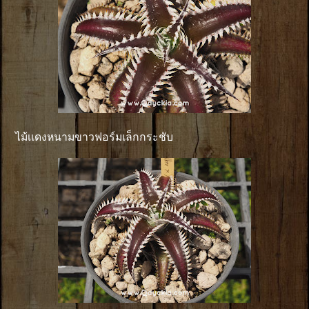
ไม้เเดงหนามขาวฟอร์มเล็กกระชับ