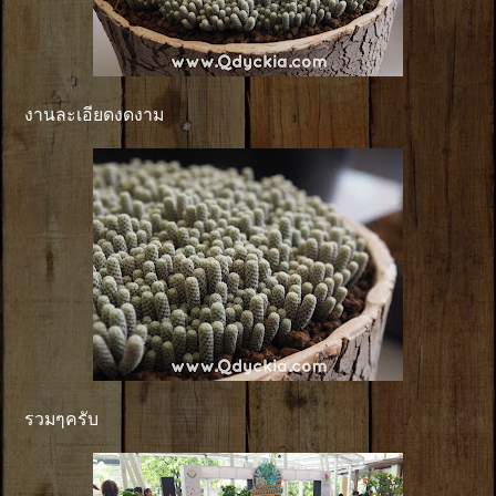
งานละเอียดงดงาม
รวมๆครับ