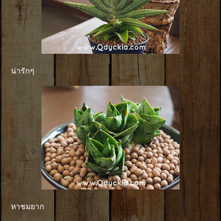
น่ารักๆ
หาชมยาก