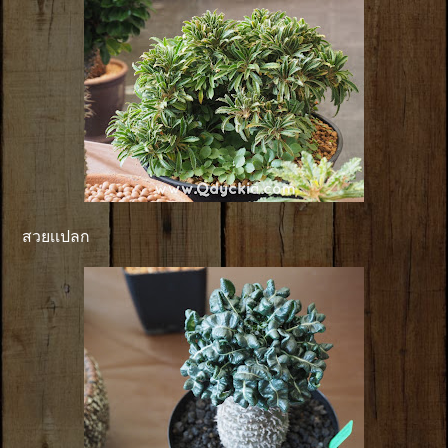
สวยเเปลก