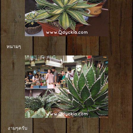
หนามๆ
งามๆครับ