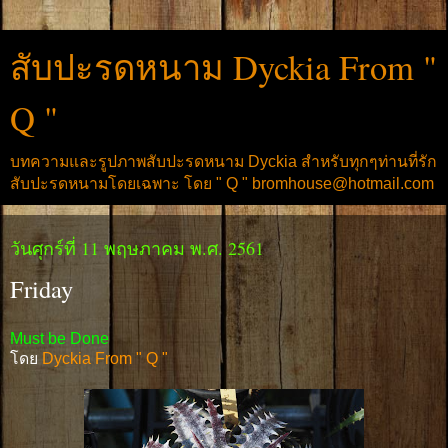
สับปะรดหนาม Dyckia From "
Q "
บทความและรูปภาพสับปะรดหนาม Dyckia สำหรับทุกๆท่านที่รัก
สับปะรดหนามโดยเฉพาะ โดย " Q " bromhouse@hotmail.com
วันศุกร์ที่ 11 พฤษภาคม พ.ศ. 2561
Friday
Must be Done
โดย
Dyckia From " Q "