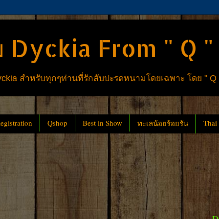
 Dyckia From " Q "
ia สำหรับทุกๆท่านที่รักสับปะรดหนามโดยเฉพาะ โดย " Q
gistration
Qshop
Best in Show
Thai
ทะเลน้อยร้อยรัน
D