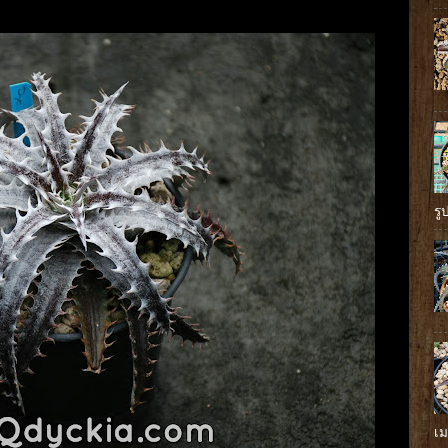
รู
เม