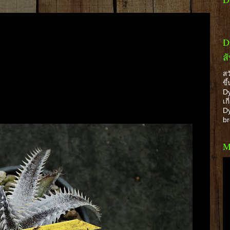
D
ส
สว
ขึ
Dy
เก
Dy
b
M