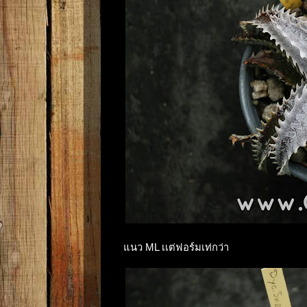
แนว ML เเต่ฟอร์มเท่กว่า