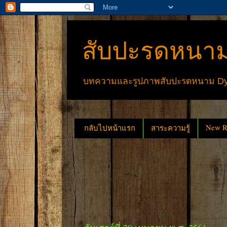
สับปะรดหนาม
บทความและรูปภาพสับปะรดหนาม Dyck
New Re
กลับไปหน้าแรก
สาระความรู้