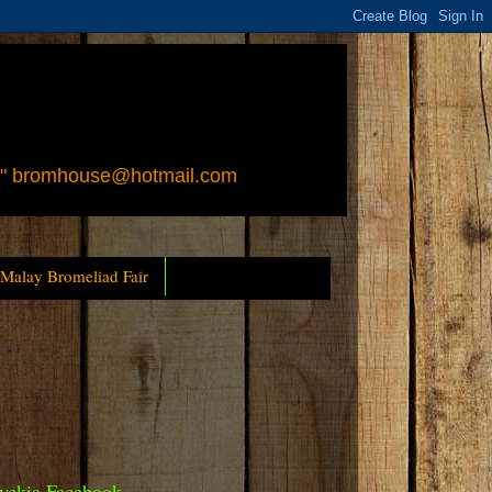
 " bromhouse@hotmail.com
 Malay Bromeliad Fair
yckia Facebook