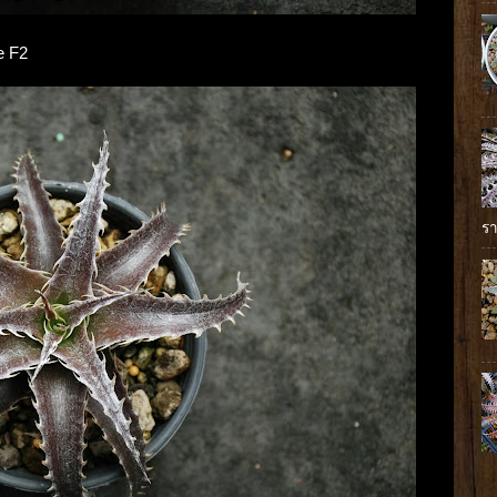
ue F2
รา