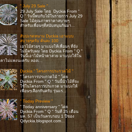
" July 29 Sale "
29 July Sale โดย Dyckia From "
Q " วันนี้พบกับไม้ในรายการ July 29
Sale ไม้คุณภาพราคาสบายๆ
สำหรับเพื่อนๆที่สนับสนุนกันมา...
สับปะรดหนาม Dyckia เอาแบบ
สบายๆครับ ต้นละ 100
เอาไม้สวยๆ มาแบ่งให้เพื่อนๆ ที่ยัง
ไม่มีครับผม โดย Dyckia From " Q "
วันนี้เอาไม้หน้าตาสวย มาแบ่งให้ใน
คาไม่แพงนะครับ ลองเ...
Dyckia " โครงการประกวดไม้ "
" โครงการประกวดไม้ " โดย
Dyckia From " Q " วันนี้นำไม้ที่จะ
ใช้ในโครงการประกวด มาแบ่งให้
เพื่อนๆเลือกกันครับ รุ่นแร...
" Today Preview "
" Today anniversary " โดย
Dyckia From " Q " วันที่ 25 เดือน
มค. 57 เป็นวันครบรอบ 1 ปีของ
Qdyckia.blogspot.com...