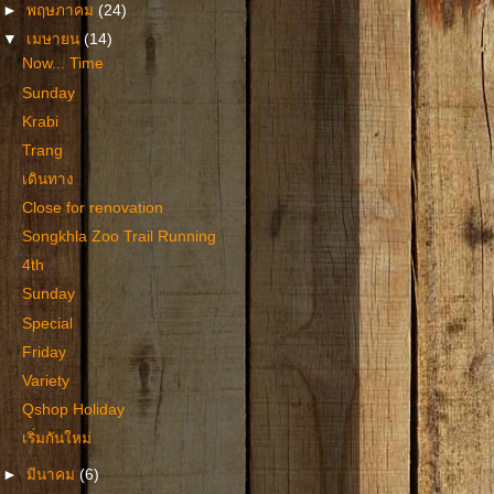
►
พฤษภาคม
(24)
▼
เมษายน
(14)
Now... Time
Sunday
Krabi
Trang
เดินทาง
Close for renovation
Songkhla Zoo Trail Running
4th
Sunday
Special
Friday
Variety
Qshop Holiday
เริ่มกันใหม่
►
มีนาคม
(6)