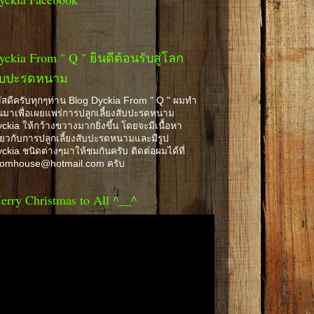
yckia From " Q " ยินดีต้อนรับสู่โลก
ับปะรดหนาม
ัสดีครับทุกๆท่าน Blog Dyckia From " Q " ผมทำ
้นมาเพื่อเผยแพร่การปลูกเลี้ยงสับปะรดหนาม
ckia ให้กว้างขวางมากยิ่งขึ้น โดยจะมีเนื้อหา
ี่ยวกับการปลูกเลี้ยงสับปะรดหนามและมีรูป
ckia ชนิดต่างๆมาให้ชมกันครับ ติดต่อผมได้ที่
romhouse@hotmail.com ครับ
erry Christmas to All ^__^