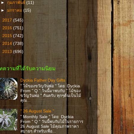
►
กุมภาพันธ์
(11)
►
มกราคม
(15)
►
2017
(545)
►
2016
(751)
►
2015
(742)
►
2014
(738)
►
2013
(696)
ทความที่ได้รับความนิยม
Dyckia Father Day Gifts
" ไม้ของขวัญวันพ่อ " โดย Dyckia
From " Q " วันนี้มาพบกับ " ไม้ของ
ขวัญวันพ่อ " กันครับ ทุกๆต้นเป็นไม้
คุณ...
" 26 August Sale "
" Monthly Sale " โดย Dyckia
From " Q " วันนี้พบกับไม้ในรายการ
26 August Sale ไม้คุณภาพราคา
สบายๆ สำหรับเพื่อ...