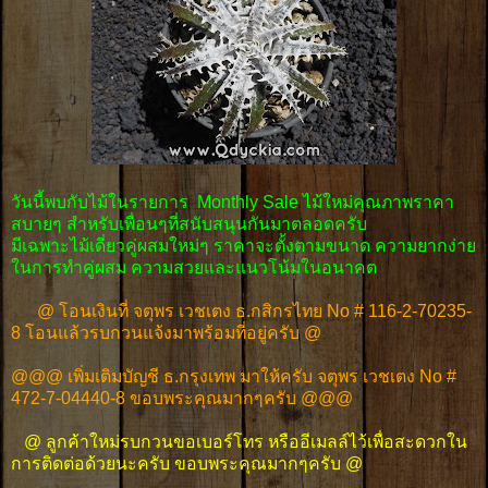
วันนี้พบกับไม้ในรายการ Monthly Sale ไม้ใหม่คุณภาพราคา
สบายๆ สำหรับเพื่อนๆที่สนับสนุนกันมาตลอดครับ
มีเฉพาะไม้เดี่ยวคู่ผสมใหม่ๆ ราคาจะตั้งตามขนาด ความยากง่าย
ในการทำคู่ผสม ความสวยและแนวโน้มในอนาคต
@ โอนเงินที่ จตุพร เวชเตง ธ.กสิกรไทย No # 116-2-70235-
8 โอนแล้วรบกวนแจ้งมาพร้อมที่อยู่ครับ @
@@@ เพิ่มเติมบัญชี ธ.กรุงเทพ มาให้ครับ จตุพร เวชเตง No #
472-7-04440-8 ขอบพระคุณมากๆครับ @@@
@ ลูกค้าใหม่รบกวนขอเบอร์โทร หรืออีเมลล์ไว้เพื่อสะดวกใน
การติดต่อด้วยนะครับ ขอบพระคุณมากๆครับ @