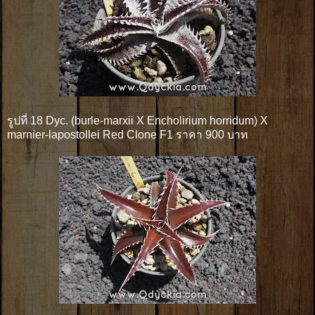
รูปที่ 18 Dyc. (burle-marxii X Encholirium horridum) X
marnier-lapostollei Red Clone F1 ราคา 900 บาท