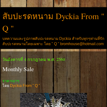
สับปะรดหนาม Dyckia From "
Q "
บทความและรูปภาพสับปะรดหนาม Dyckia สำหรับทุกๆท่านที่รัก
สับปะรดหนามโดยเฉพาะ โดย " Q " bromhouse@hotmail.com
วันอังคารที่ 4 กรกฎาคม พ.ศ. 2560
Monthly Sale
ราคาเบาๆ
โดย
Dyckia From " Q "