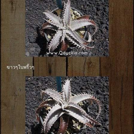
ขาวๆใบพริ้วๆ