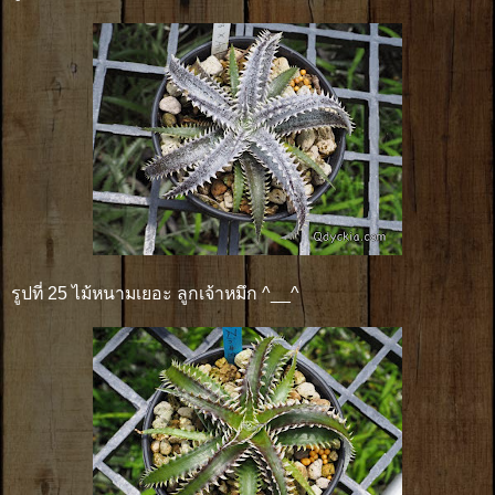
รูปที่ 25 ไม้หนามเยอะ ลูกเจ้าหมึก ^__^