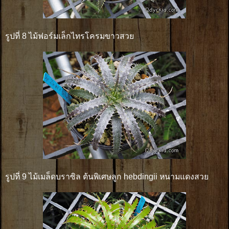
รูปที่ 8 ไม้ฟอร์มเล็กไทรโครมขาวสวย
รูปที่ 9 ไม้เมล็ดบราซิล ต้นพิเศษลูก hebdingii หนามแดงสวย