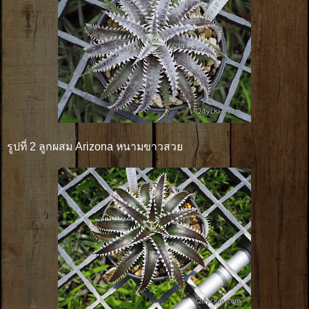
รูปที่ 2 ลูกผสม Arizona หนามขาวสวย