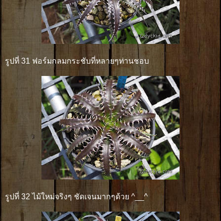
รูปที่ 31 ฟอร์มกลมกระชับที่หลายๆท่านชอบ
รูปที่ 32 ไม้ใหม่จริงๆ ชัดเจนมากๆด้วย ^__^