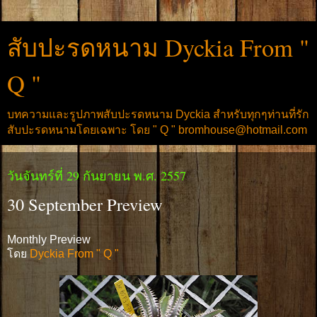
สับปะรดหนาม Dyckia From "
Q "
บทความและรูปภาพสับปะรดหนาม Dyckia สำหรับทุกๆท่านที่รัก
สับปะรดหนามโดยเฉพาะ โดย " Q " bromhouse@hotmail.com
วันจันทร์ที่ 29 กันยายน พ.ศ. 2557
30 September Preview
Monthly Preview
โดย
Dyckia From " Q "