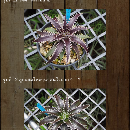
รูปที่ 12 ลูกผสมใหม่ๆน่าสนใจมาก ^__^