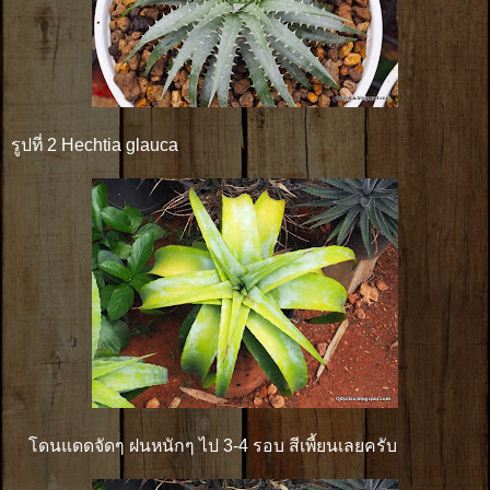
รูปที่ 2 Hechtia glauca
โดนแดดจัดๆ ฝนหนักๆ ไป 3-4 รอบ สีเพี้ยนเลยครับ