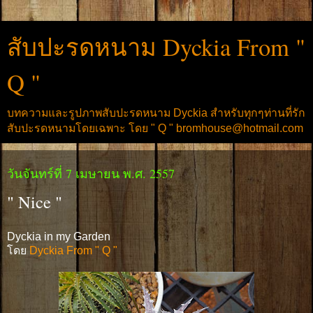
สับปะรดหนาม Dyckia From "
Q "
บทความและรูปภาพสับปะรดหนาม Dyckia สำหรับทุกๆท่านที่รัก
สับปะรดหนามโดยเฉพาะ โดย " Q " bromhouse@hotmail.com
วันจันทร์ที่ 7 เมษายน พ.ศ. 2557
" Nice "
Dyckia in my Garden
โดย
Dyckia From " Q "