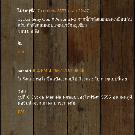
ไม่ระบุชื่อ
7 เมษายน 2557 เวลา 22:47
Dyckia Gray Ops X Arizona F2 จากพี่กำลังแยกยอดเหมือนกัน
ครับ กำลังกลมคอมแพคน่ารักอยู่เชียว
ชอบ 8 9 จัง
ยิม
ตอบ
saksiri
8 เมษายน 2557 เวลา 08:45
โกริงแดง พอโตขึ้นแป้งจะหายไป สีจะแดง ใบกางๆแบบนี้เลย
ชอล
รูปที่ 8 Dyckia Marilela ผมชอบของใหม่ซิงๆ 5555 อนาคตดูดี
ฟอร์มน่าจะกลม คลุมกระถางมิด
ตอบ