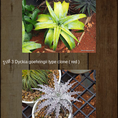
รูปที่ 3 Dyckia goehringii type clone ( red )