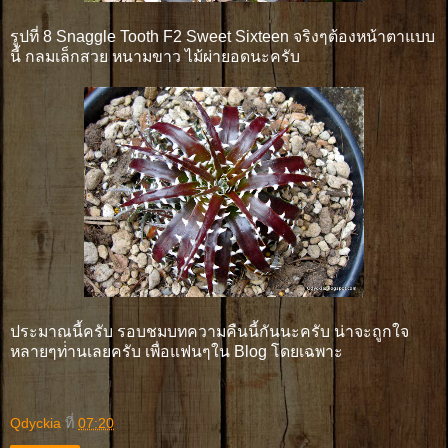
รูปที่ 8 Snaggle Tooth F2 Sweet Sixteen จริงๆต้องหน้าตาแบบ
นี้ กลมเล็กสวย หนามขาว ไม้ผ่ายอดนะครับ
ประมาณนี้ครับ รอบชมบทความคืนนี้กันนะครับ น่าจะถูกใจ
หลายๆท่่านเลยครับ เพื่อแฟนๆใน Blog โดยเฉพาะ
Qdyckia
ที่
07:20