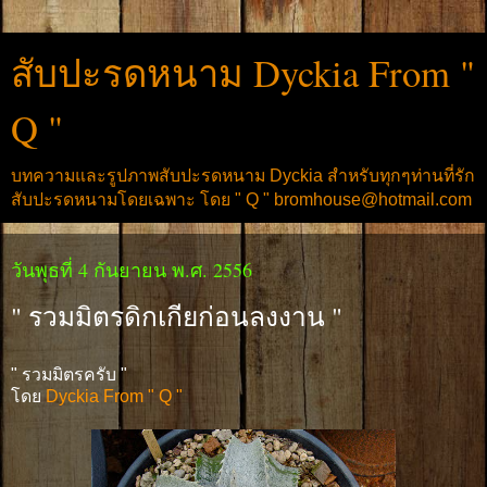
สับปะรดหนาม Dyckia From "
Q "
บทความและรูปภาพสับปะรดหนาม Dyckia สำหรับทุกๆท่านที่รัก
สับปะรดหนามโดยเฉพาะ โดย " Q " bromhouse@hotmail.com
วันพุธที่ 4 กันยายน พ.ศ. 2556
" รวมมิตรดิกเกียก่อนลงงาน "
" รวมมิตรครับ "
โดย
Dyckia From " Q "