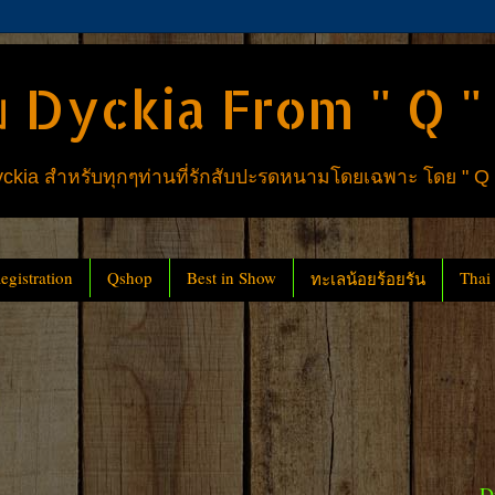
 Dyckia From " Q "
ia สำหรับทุกๆท่านที่รักสับปะรดหนามโดยเฉพาะ โดย " Q
gistration
Qshop
Best in Show
Thai
ทะเลน้อยร้อยรัน
D