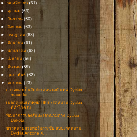
►
พฤศจิกายน
(61)
►
ตุลาคม
(63)
►
กันยายน
(60)
►
สิงหาคม
(63)
►
กรกฎาคม
(63)
►
มิถุนายน
(61)
►
พฤษภาคม
(62)
►
เมษายน
(56)
►
มีนาคม
(59)
►
กุมภาพันธ์
(62)
▼
มกราคม
(23)
กว่าจะมาเป็นสับปะรดหนามตัวเทพ Dyckia
macedoi
เมล็ดคู่ผสมเทพๆของสับปะรดหนาม Dyckia
ที่ทำไว้ครับ
พัฒนาการของสับปะรดหนามด่าง Dyckia
Dakota
ขาวหนามสวยฟอร์มกระชับ สับปะรดหนาม
Dyckia Arizona X...