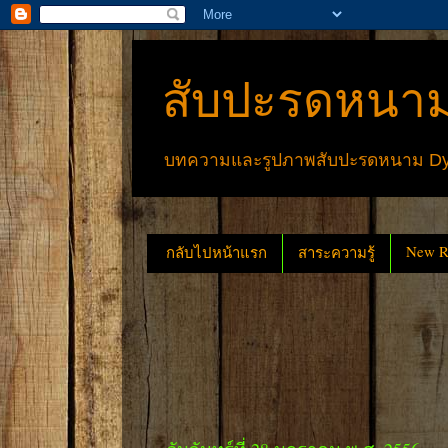
สับปะรดหนาม
บทความและรูปภาพสับปะรดหนาม Dyck
New Re
กลับไปหน้าแรก
สาระความรู้