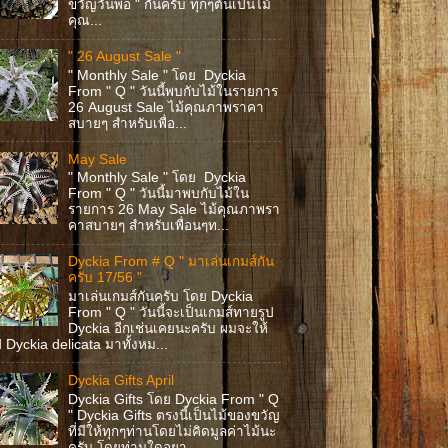
ขวัญวันพ่อ " กันครับ ทุกๆต้นเป็นไม้
คุณ...
" 26 August Sale "
" Monthly Sale " โดย Dyckia
From " Q " วันนี้พบกับไม้ในรายการ
26 August Sale ไม้คุณภาพราคา
สบายๆ สำหรับเพื่อ...
May Sale
" Monthly Sale " โดย Dyckia
From " Q " วันนี้มาพบกับไม้ใน
รายการ 26 May Sale ไม้คุณภาพรา
คาสบายๆ สำหรับเพื่อนๆท...
Dyckia From # Q " มาเล่นเกมส์กัน
ครับ 17/56 "
มาเล่นเกมส์กันครับ โดย Dyckia
From " Q " วันนี้จะเป็นเกมส์ทายรูป
Dyckia อีกเช่นเคยนะครับ ผมจะให้
ป Dyckia delicata มาทั้งหม...
Dyckia Gifts April
Dyckia Gifts โดย Dyckia From " Q
" Dyckia Gifts ตรงนี้เป็นไม้ของขวัญ
ที่มีให้ทุกๆท่านโดยไม่คิดมูลค่าไม้นะ
ครับ โดยท่านใดอยา...