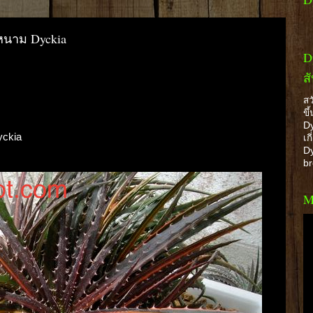
นาม Dyckia
D
ส
สว
ขึ
Dy
ckia
เก
Dy
b
M