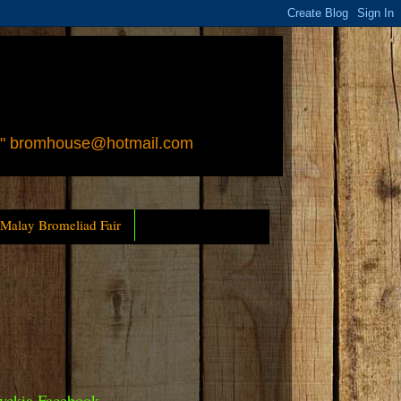
 " bromhouse@hotmail.com
 Malay Bromeliad Fair
yckia Facebook