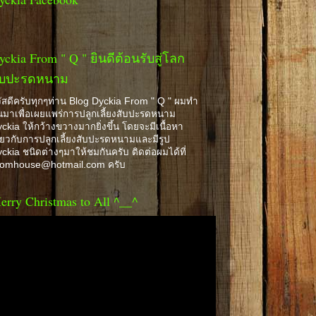
yckia From " Q " ยินดีต้อนรับสู่โลก
ับปะรดหนาม
ัสดีครับทุกๆท่าน Blog Dyckia From " Q " ผมทำ
้นมาเพื่อเผยแพร่การปลูกเลี้ยงสับปะรดหนาม
ckia ให้กว้างขวางมากยิ่งขึ้น โดยจะมีเนื้อหา
ี่ยวกับการปลูกเลี้ยงสับปะรดหนามและมีรูป
ckia ชนิดต่างๆมาให้ชมกันครับ ติดต่อผมได้ที่
romhouse@hotmail.com ครับ
erry Christmas to All ^__^