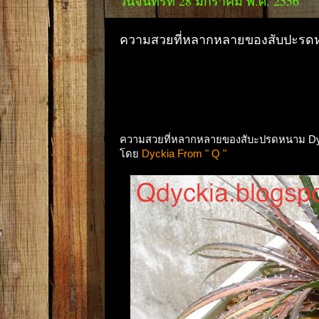
วันจันทร์ที่ 28 มกราคม พ.ศ. 2556
ความสวยที่หลากหลายของสับปะรดห
ความสวยที่หลากหลายของสับะปรดหนาม Dy
โดย
Dyckia From " Q "