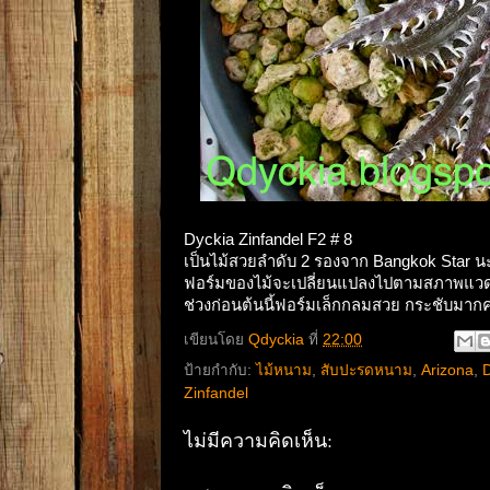
Dyckia Zinfandel F2 # 8
เป็นไม้สวยลำดับ 2 รองจาก Bangkok Star นะค
ฟอร์มของไม้จะเปลี่ยนแปลงไปตามสภาพแวดล้อม
ช่วงก่อนต้นนี้ฟอร์มเล็กกลมสวย กระชับมากคร
เขียนโดย
Qdyckia
ที่
22:00
ป้ายกำกับ:
ไม้หนาม
,
สับปะรดหนาม
,
Arizona
,
D
Zinfandel
ไม่มีความคิดเห็น: